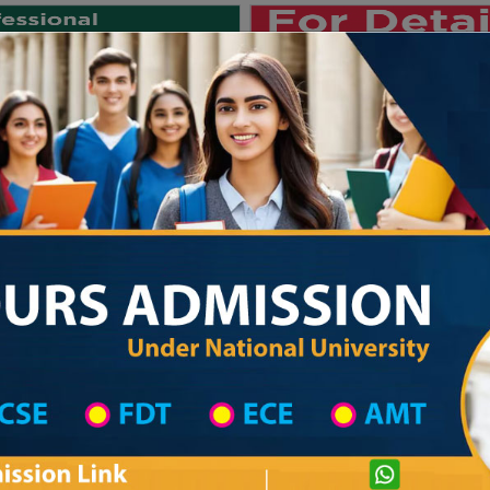
Private University
International University
University College
Res
জাতীয় বিশ্ববিদ্যালয় ২০২৫-২৬ শিক্ষাবর্ষের ১ম
hool in Bandarban Wise
High School List
High School's Information
Private University Admission