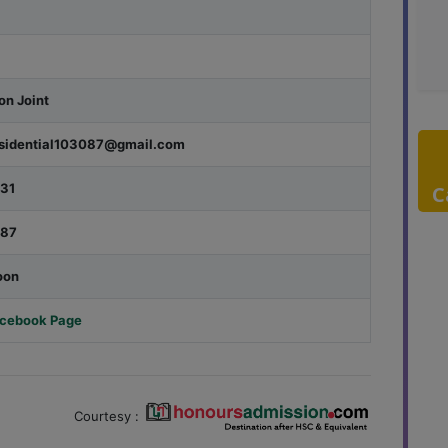
on Joint
sidential103087@gmail.com
31
C
087
oon
Facebook Page
Courtesy :