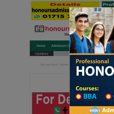
Home
Admission Circular
Public University
Updates
You are here:
Home
School Category
High Sc