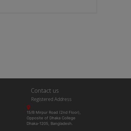
Contact us
Registered Address
15/B Mirpur Road (2nd Floor),
Opposite of Dhaka College
Dhaka-1205, Bangladesh.