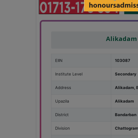
Alikadam 
EIIN
103087
Institute Level
Secondary
Address
Alikadam, 
Upazila
Alikadam
District
Bandarban
Division
Chattogra