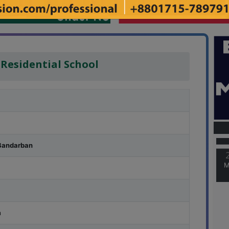
Residential School
M
Bandarban
M
m