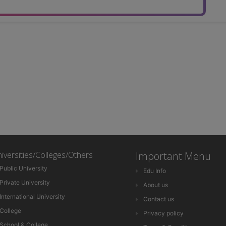
iversities/Colleges/Others
Important Menu
Public University
Edu Info
Private University
About us
International University
Contact us
College
Privacy policy
School & College