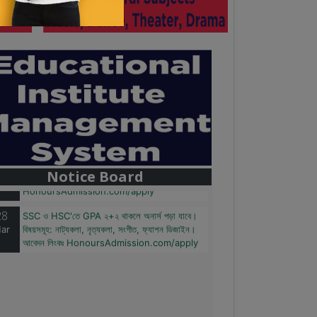
28
বাজেটের মধ্যে প্রাইভেট ইউনিভার্সিটিতে অনার্স পড়ার সুযোগ।
ar
২০টির অধিক বিষয়, ৪ বছরে মোট খরচ ২ লক্ষ থেকে ৫ লক্ষ
টাকা। আবেদন লিংকঃ
Notice Board
HonoursAdmission.com/apply
28
SSC ও HSC'তে GPA ২+২ থাকলে অনার্স পড়া যাবে।
ar
বিষয়সমূহ: নাট্যকলা, নৃত্যকলা, সংগীত, ফ্যাশন ডিজাইন।
আবেদন লিংকঃ HonoursAdmission.com/apply