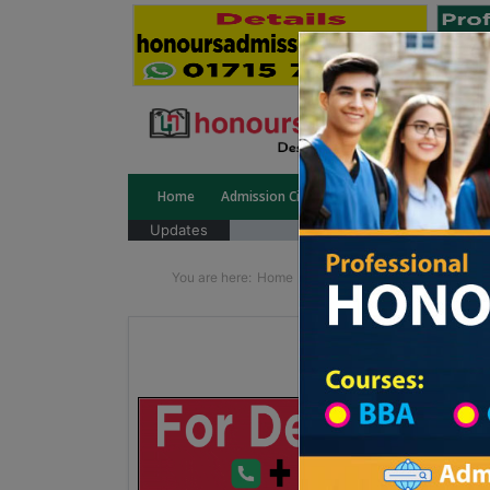
Home
Admission Circular
Public University
Updates
You are here:
Home
School Category
High Sc