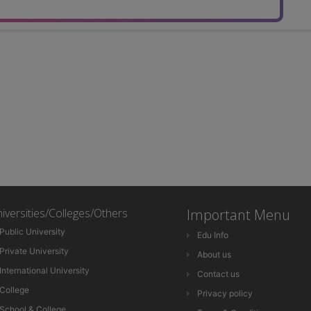
iversities/Colleges/Others
Important Menu
Public University
Edu Info
Private University
About us
International University
Contact us
College
Privacy policy
School & College