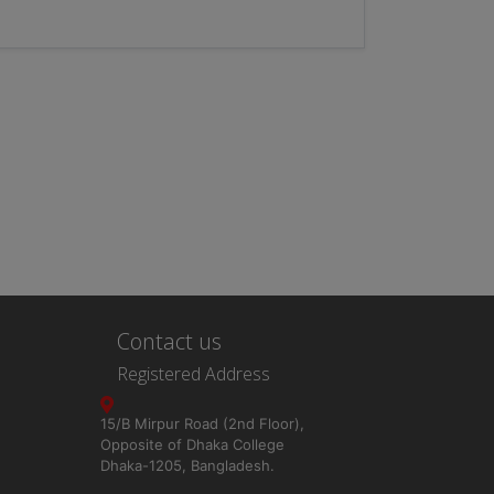
Contact us
Registered Address
15/B Mirpur Road (2nd Floor),
Opposite of Dhaka College
Dhaka-1205, Bangladesh.