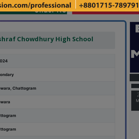
shraf Chowdhury High School
024
M
ondary
wara, Chattogram
M
wara
ttogram
ttogram