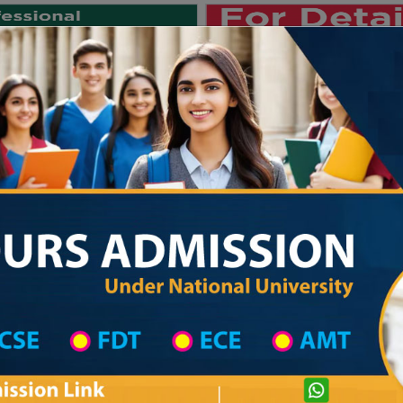
Private University
International University
University College
Res
জাতীয় বিশ্ববিদ্যালয় ২০২৫-২৬ শিক্ষাবর্ষের ১ম
hool in Chattogram Wise
High School List
High School's Information
Private University Admission