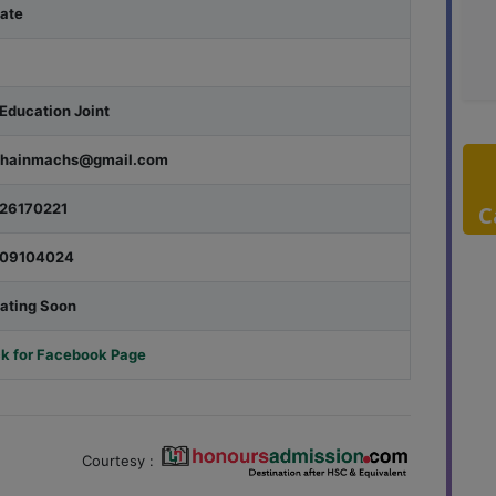
vate
Education Joint
khainmachs@gmail.com
26170221
C
309104024
ating Soon
ck for Facebook Page
Courtesy :