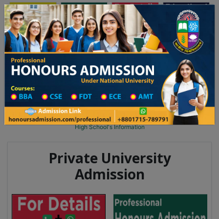
অনার্স ভর্তি
প্রফেশনাল অনার্স
Toggle navigation
২০২৫-২৬ শিক্ষাবর্ষের ১ম বর্ষের ভর্তি আবেদন বিজ্ঞপ্তি
Updates
ঢাকা বিশ্ববিদ্যালয় ২০২৫-২৬ শিক্ষাবর্ষে আন্ডারগ্র্যা
You are here:
Home
School Category
High School in Cumilla Wise
High School List
High School's Information
Private University
Admission