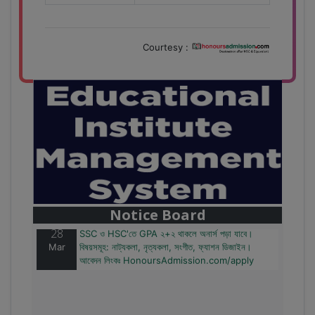
Courtesy :
28
বাজেটের মধ্যে প্রাইভেট ইউনিভার্সিটিতে অনার্স পড়ার সুযোগ।
Mar
২০টির অধিক বিষয়, ৪ বছরে মোট খরচ ২ লক্ষ থেকে ৫ লক্ষ টাকা।
আবেদন লিংকঃ HonoursAdmission.com/apply
Notice Board
28
SSC ও HSC'তে GPA ২+২ থাকলে অনার্স পড়া যাবে।
Mar
বিষয়সমূহ: নাট্যকলা, নৃত্যকলা, সংগীত, ফ্যাশন ডিজাইন।
আবেদন লিংকঃ HonoursAdmission.com/apply