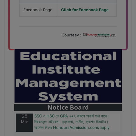
Facebook Page
Click for Facebook Page
Courtesy :
28
বাজেটের মধ্যে প্রাইভেট ইউনিভার্সিটিতে অনার্স পড়ার সুযোগ।
Mar
২০টির অধিক বিষয়, ৪ বছরে মোট খরচ ২ লক্ষ থেকে ৫ লক্ষ টাকা।
আবেদন লিংকঃ HonoursAdmission.com/apply
Notice Board
28
SSC ও HSC'তে GPA ২+২ থাকলে অনার্স পড়া যাবে।
Mar
বিষয়সমূহ: নাট্যকলা, নৃত্যকলা, সংগীত, ফ্যাশন ডিজাইন।
আবেদন লিংকঃ HonoursAdmission.com/apply