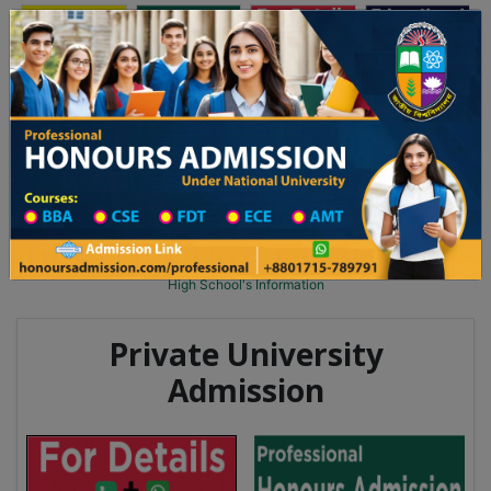
অনার্স ভর্তি
প্রফেশনাল অনার্স
Toggle navigation
 ২০২৫-২৬ শিক্ষাবর্ষের ১ম বর্ষের ভর্তি আবেদন বিজ্ঞপ্তি
Updates
ঢাকা বিশ্ববিদ্যালয় ২০২৫-২৬ শিক্ষাবর্ষে আন্ডারগ্র্য
You are here:
Home
School Category
High School in Dhaka Wise
High School List
High School's Information
Private University
Admission