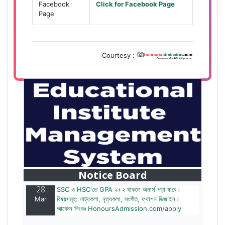
Facebook
Click for Facebook Page
Page
Courtesy :
28
বাজেটের মধ্যে প্রাইভেট ইউনিভার্সিটিতে অনার্স পড়ার সুযোগ।
Mar
২০টির অধিক বিষয়, ৪ বছরে মোট খরচ ২ লক্ষ থেকে ৫ লক্ষ টাকা।
আবেদন লিংকঃ HonoursAdmission.com/apply
Notice Board
28
SSC ও HSC'তে GPA ২+২ থাকলে অনার্স পড়া যাবে।
Mar
বিষয়সমূহ: নাট্যকলা, নৃত্যকলা, সংগীত, ফ্যাশন ডিজাইন।
আবেদন লিংকঃ HonoursAdmission.com/apply