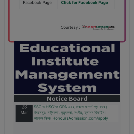
Facebook Page
Click for Facebook Page
Courtesy :
28
বাজেটের মধ্যে প্রাইভেট ইউনিভার্সিটিতে অনার্স পড়ার সুযোগ।
Mar
২০টির অধিক বিষয়, ৪ বছরে মোট খরচ ২ লক্ষ থেকে ৫ লক্ষ টাকা।
আবেদন লিংকঃ HonoursAdmission.com/apply
Notice Board
28
SSC ও HSC'তে GPA ২+২ থাকলে অনার্স পড়া যাবে।
Mar
বিষয়সমূহ: নাট্যকলা, নৃত্যকলা, সংগীত, ফ্যাশন ডিজাইন।
আবেদন লিংকঃ HonoursAdmission.com/apply