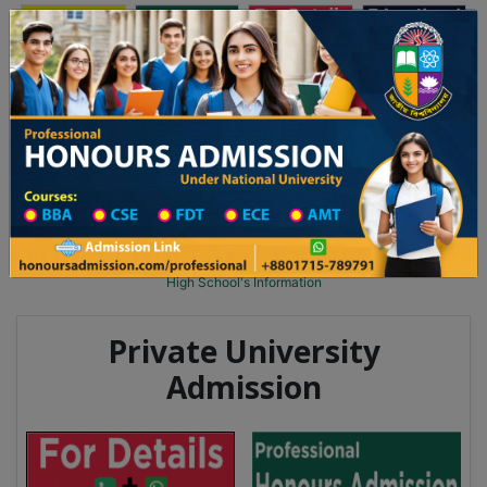
অনার্স ভর্তি
প্রফেশনাল অনার্স
Toggle navigation
২০২৫-২৬ শিক্ষাবর্ষের ১ম বর্ষের ভর্তি আবেদন বিজ্ঞপ্তি
Updates
ঢাকা বিশ্ববিদ্যালয় ২০২৫-২৬ শিক্ষাবর্ষে আন্ডারগ্র্য
You are here:
Home
School Category
High School in Dhaka Wise
High School List
High School's Information
Private University
Admission