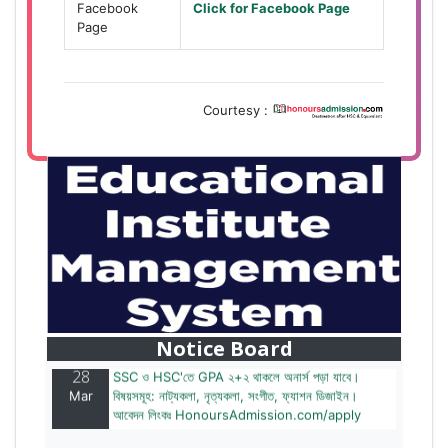
Facebook
Click for Facebook Page
Page
Courtesy :
28
বাজেটের মধ্যে প্রাইভেট ইউনিভার্সিটিতে অনার্স পড়ার সুযোগ।
Mar
২০টির অধিক বিষয়, ৪ বছরে মোট খরচ ২ লক্ষ থেকে ৫ লক্ষ টাকা।
আবেদন লিংকঃ HonoursAdmission.com/apply
Notice Board
28
SSC ও HSC'তে GPA ২+২ থাকলে অনার্স পড়া যাবে।
Mar
বিষয়সমূহ: নাট্যকলা, নৃত্যকলা, সংগীত, ফ্যাশন ডিজাইন।
আবেদন লিংকঃ HonoursAdmission.com/apply