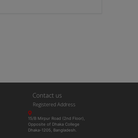
Contact us
Registered Address
15/B Mirpur Road (2nd Floor),
Opposite of Dhaka College
Dhaka-1205, Bangladesh.