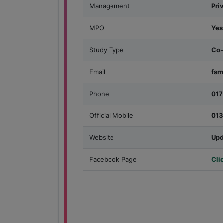
Management
Pri
MPO
Yes
Study Type
Co-
Email
fsm
Phone
01
Official Mobile
01
Website
Upd
Facebook Page
Cli