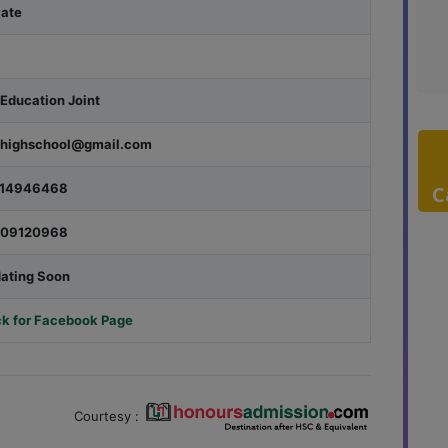
vate
Education Joint
highschool@gmail.com
714946468
C
309120968
ating Soon
ck for Facebook Page
Courtesy :