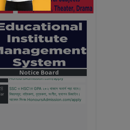
28
বাজেটের মধ্যে প্রাইভেট ইউনিভার্সিটিতে অনার্স পড়ার সুযোগ।
ar
২০টির অধিক বিষয়, ৪ বছরে মোট খরচ ২ লক্ষ থেকে ৫ লক্ষ
টাকা। আবেদন লিংকঃ
Notice Board
HonoursAdmission.com/apply
28
SSC ও HSC'তে GPA ২+২ থাকলে অনার্স পড়া যাবে।
ar
বিষয়সমূহ: নাট্যকলা, নৃত্যকলা, সংগীত, ফ্যাশন ডিজাইন।
আবেদন লিংকঃ HonoursAdmission.com/apply