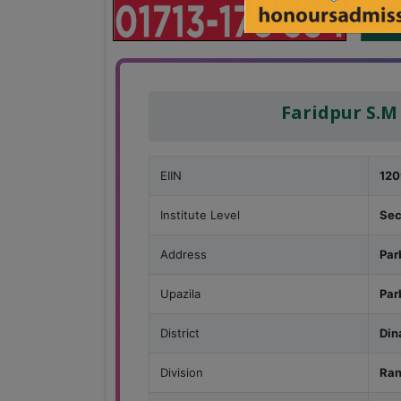
Faridpur S.M
EIIN
12
Institute Level
Sec
Address
Par
Upazila
Par
District
Din
Division
Ran