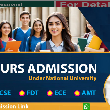
Private University
International University
University College
Res
জাতীয় বিশ্ববিদ্যালয় ২০২৫-২৬ শিক্ষাবর্ষের ১
hool in Dinajpur Wise
High School List
High School's Information
Private University Admission