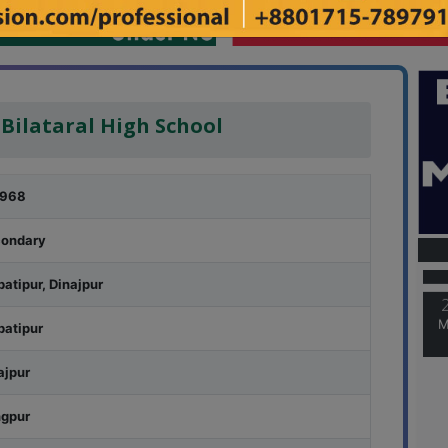
 Bilataral High School
0968
M
ondary
batipur, Dinajpur
M
batipur
ajpur
gpur