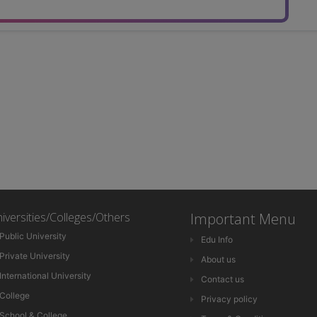
iversities/Colleges/Others
Important Menu
Public University
Edu Info
Private University
About us
International University
Contact us
College
Privacy policy
School & College