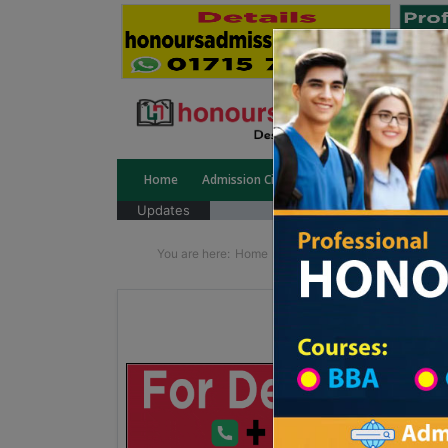
Home
Admission Circular
Public University
Updates
You are here:
Home
School Category
High Sc