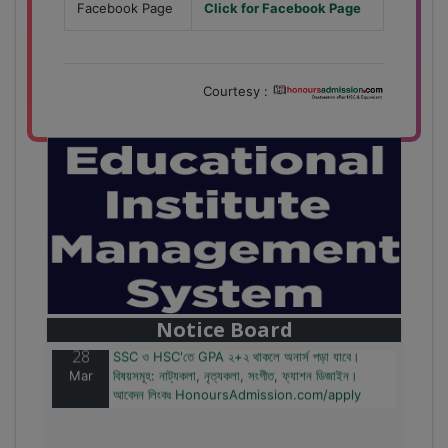
Facebook Page
Click for Facebook Page
Courtesy :
28
বাজেটের মধ্যে প্রাইভেট ইউনিভার্সিটিতে অনার্স পড়ার সুযোগ।
Mar
২০টির অধিক বিষয়, ৪ বছরে মোট খরচ ২ লক্ষ থেকে ৫ লক্ষ টাকা।
আবেদন লিংকঃ HonoursAdmission.com/apply
Notice Board
28
SSC ও HSC'তে GPA ২+২ থাকলে অনার্স পড়া যাবে।
Mar
বিষয়সমূহ: নাট্যকলা, নৃত্যকলা, সংগীত, ফ্যাশন ডিজাইন।
আবেদন লিংকঃ HonoursAdmission.com/apply