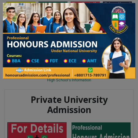
অনার্স ভর্তি
প্রফেশনাল অনার্স
Toggle navigation
২০২৫-২৬ শিক্ষাবর্ষের ১ম বর্ষের ভর্তি আবেদন বিজ্ঞপ্তি
Updates
ঢাকা বিশ্ববিদ্যালয় ২০২৫-২৬ শিক্ষাবর্ষে আন্ডারগ্র্য
You are here:
Home
School Category
High School in Gaibandha Wise
High School List
High School's Information
Private University
Admission