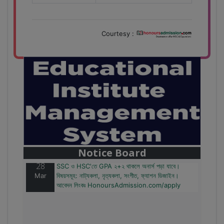
Courtesy :
28
বাজেটের মধ্যে প্রাইভেট ইউনিভার্সিটিতে অনার্স পড়ার সুযোগ।
Mar
২০টির অধিক বিষয়, ৪ বছরে মোট খরচ ২ লক্ষ থেকে ৫ লক্ষ টাকা।
আবেদন লিংকঃ HonoursAdmission.com/apply
Notice Board
28
SSC ও HSC'তে GPA ২+২ থাকলে অনার্স পড়া যাবে।
Mar
বিষয়সমূহ: নাট্যকলা, নৃত্যকলা, সংগীত, ফ্যাশন ডিজাইন।
আবেদন লিংকঃ HonoursAdmission.com/apply