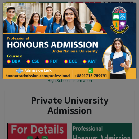
অনার্স ভর্তি
প্রফেশনাল অনার্স
Toggle navigation
২০২৫-২৬ শিক্ষাবর্ষের ১ম বর্ষের ভর্তি আবেদন বিজ্ঞপ্তি
Updates
ঢাকা বিশ্ববিদ্যালয় ২০২৫-২৬ শিক্ষাবর্ষে আন্ডারগ্র্য
You are here:
Home
School Category
High School in Gazipur Wise
High School List
High School's Information
Private University
Admission