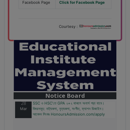
Facebook Page
Click for Facebook Page
Courtesy :
28
বাজেটের মধ্যে প্রাইভেট ইউনিভার্সিটিতে অনার্স পড়ার সুযোগ।
Mar
২০টির অধিক বিষয়, ৪ বছরে মোট খরচ ২ লক্ষ থেকে ৫ লক্ষ টাকা।
আবেদন লিংকঃ HonoursAdmission.com/apply
Notice Board
28
SSC ও HSC'তে GPA ২+২ থাকলে অনার্স পড়া যাবে।
Mar
বিষয়সমূহ: নাট্যকলা, নৃত্যকলা, সংগীত, ফ্যাশন ডিজাইন।
আবেদন লিংকঃ HonoursAdmission.com/apply