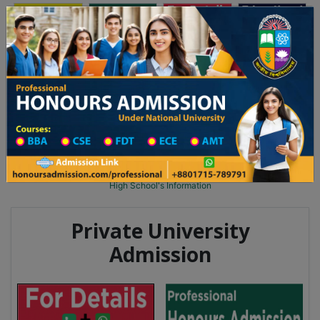
অনার্স ভর্তি
প্রফেশনাল অনার্স
Toggle navigation
২০২৫-২৬ শিক্ষাবর্ষের ১ম বর্ষের ভর্তি আবেদন বিজ্ঞপ্তি
Updates
ঢাকা বিশ্ববিদ্যালয় ২০২৫-২৬ শিক্ষাবর্ষে আন্ডারগ্র্যা
You are here:
Home
School Category
High School in Gazipur Wise
High School List
High School's Information
Private University
Admission