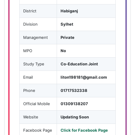
District
Habiganj
Division
Sylhet
Management
Private
MPO
No
Study Type
Co-Education Joint
Email
liton198181@gmail.com
Phone
01717532338
Official Mobile
01309138207
Website
Updating Soon
Facebook Page
Click for Facebook Page