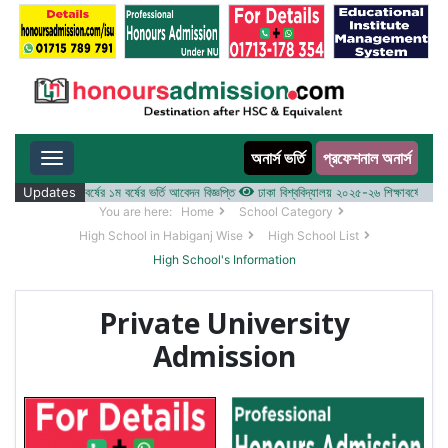
অনার্স ভর্তি
প্রফেশনাল অনার্স
Toggle navigation
 ২০২৫-২৬ শিক্ষাবর্ষের ১ম বর্ষের ভর্তি আবেদন বিজ্ঞপ্তি
Updates
ঢাকা বিশ্ববিদ্যালয় ২০২৫-২৬ শিক্ষাবর্ষে আন্ডারগ্র্
You are here:
Home
School Category
High School in Habiganj Wise
High School List
High School's Information
Private University
Admission