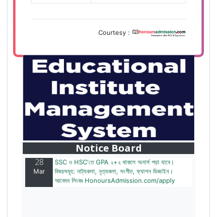
Courtesy :
28
বাজেটের মধ্যে প্রাইভেট ইউনিভার্সিটিতে অনার্স পড়ার সুযোগ।
Mar
২০টির অধিক বিষয়, ৪ বছরে মোট খরচ ২ লক্ষ থেকে ৫ লক্ষ টাকা।
আবেদন লিংকঃ HonoursAdmission.com/apply
Notice Board
28
SSC ও HSC'তে GPA ২+২ থাকলে অনার্স পড়া যাবে।
Mar
বিষয়সমূহ: নাট্যকলা, নৃত্যকলা, সংগীত, ফ্যাশন ডিজাইন।
আবেদন লিংকঃ HonoursAdmission.com/apply