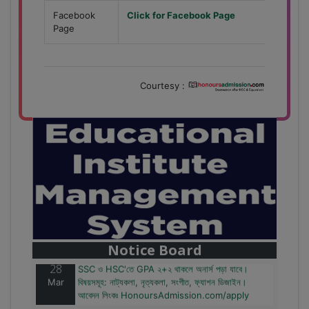
Facebook
Click for Facebook Page
Page
Courtesy :
28
বাজেটের মধ্যে প্রাইভেট ইউনিভার্সিটিতে অনার্স পড়ার সুযোগ।
Mar
২০টির অধিক বিষয়, ৪ বছরে মোট খরচ ২ লক্ষ থেকে ৫ লক্ষ টাকা।
আবেদন লিংকঃ HonoursAdmission.com/apply
Notice Board
28
SSC ও HSC'তে GPA ২+২ থাকলে অনার্স পড়া যাবে।
Mar
বিষয়সমূহ: নাট্যকলা, নৃত্যকলা, সংগীত, ফ্যাশন ডিজাইন।
আবেদন লিংকঃ HonoursAdmission.com/apply