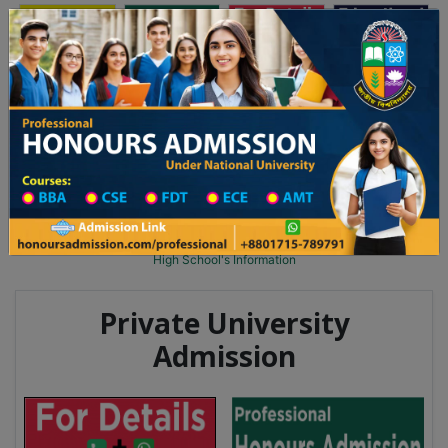
অনার্স ভর্তি
প্রফেশনাল অনার্স
Toggle navigation
২০২৫-২৬ শিক্ষাবর্ষের ১ম বর্ষের ভর্তি আবেদন বিজ্ঞপ্তি
Updates
ঢাকা বিশ্ববিদ্যালয় ২০২৫-২৬ শিক্ষাবর্ষে আন্ডারগ্র্য
You are here:
Home
School Category
High School in Jamalpur Wise
High School List
High School's Information
Private University
Admission