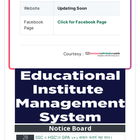
Website
Updating Soon
Facebook
Click for Facebook Page
Page
Courtesy :
28
বাজেটের মধ্যে প্রাইভেট ইউনিভার্সিটিতে অনার্স পড়ার সুযোগ।
Mar
২০টির অধিক বিষয়, ৪ বছরে মোট খরচ ২ লক্ষ থেকে ৫ লক্ষ টাকা।
আবেদন লিংকঃ HonoursAdmission.com/apply
Notice Board
28
SSC ও HSC'তে GPA ২+২ থাকলে অনার্স পড়া যাবে।