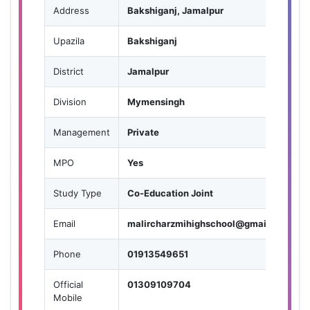
Address
Bakshiganj, Jamalpur
Upazila
Bakshiganj
District
Jamalpur
Division
Mymensingh
Management
Private
MPO
Yes
Study Type
Co-Education Joint
Email
malircharzmihighschool@gmail.com
Phone
01913549651
Official
01309109704
Mobile