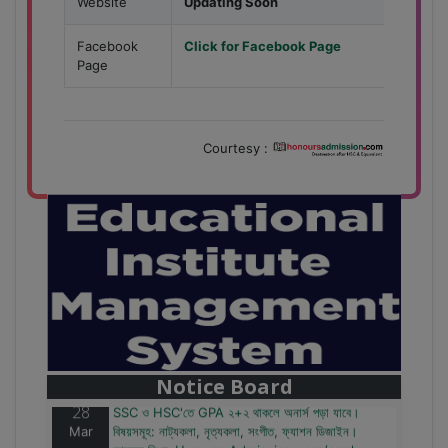
Website
Updating Soon
Facebook
Click for Facebook Page
Page
Courtesy :
28
বাজেটের মধ্যে প্রাইভেট ইউনিভার্সিটিতে অনার্স পড়ার সুযোগ।
Mar
২০টির অধিক বিষয়, ৪ বছরে মোট খরচ ২ লক্ষ থেকে ৫ লক্ষ টাকা।
আবেদন লিংকঃ HonoursAdmission.com/apply
Notice Board
28
SSC ও HSC'তে GPA ২+২ থাকলে অনার্স পড়া যাবে।
Mar
বিষয়সমূহ: নাট্যকলা, নৃত্যকলা, সংগীত, ফ্যাশন ডিজাইন।
আবেদন লিংকঃ HonoursAdmission.com/apply