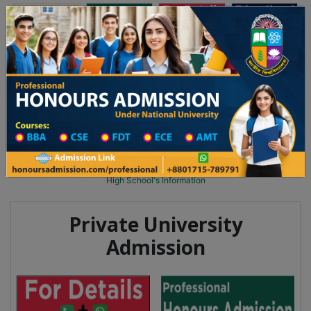
অনার্স ভর্তি
প্রফেশনাল অনার্স
Toggle navigation
২০২৫-২৬ শিক্ষাবর্ষের ১ম বর্ষের ভর্তি আবেদন বিজ্ঞপ্তি
Updates
ঢাকা বিশ্ববিদ্যালয় ২০২৫-২৬ শিক্ষাবর্ষে আন্ডারগ্র্যা
You are here:
Home
School Category
High School in Jamalpur Wise
High School List
High School's Information
Private University
Admission