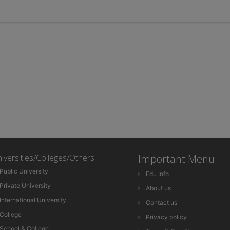
iversities/Colleges/Others
Important Menu
Public University
Edu Info
Private University
About us
International University
Contact us
College
Privacy policy
School & College