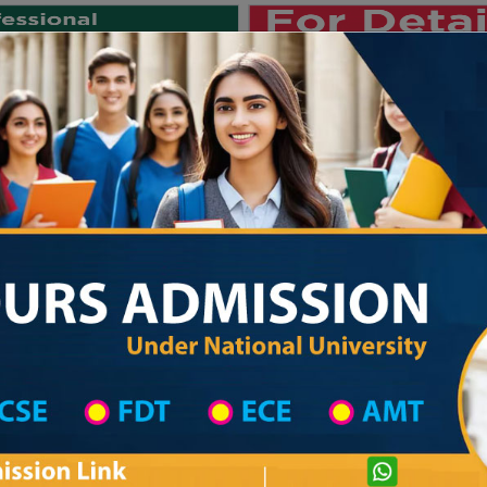
Private University
International University
University College
Res
জাতীয় বিশ্ববিদ্যালয় ২০২৫-২৬ শিক্ষাবর্ষের ১ম
hool in Jamalpur Wise
High School List
High School's Information
Private University Admission