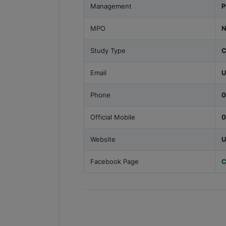
Management
P
MPO
N
Study Type
C
Email
U
Phone
0
Official Mobile
0
Website
U
Facebook Page
C