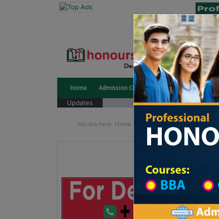
Home
Admission Circular
Public University
Updates
You are here:
Home
School Category
High Sc