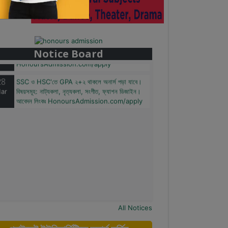
28
বাজেটের মধ্যে প্রাইভেট ইউনিভার্সিটিতে অনার্স পড়ার সুযোগ।
ar
২০টির অধিক বিষয়, ৪ বছরে মোট খরচ ২ লক্ষ থেকে ৫ লক্ষ
টাকা। আবেদন লিংকঃ
Notice Board
HonoursAdmission.com/apply
28
SSC ও HSC'তে GPA ২+২ থাকলে অনার্স পড়া যাবে।
ar
বিষয়সমূহ: নাট্যকলা, নৃত্যকলা, সংগীত, ফ্যাশন ডিজাইন।
আবেদন লিংকঃ HonoursAdmission.com/apply
All Notices