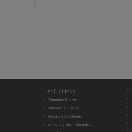
Useful Links
Un
Education Boards
Relevant Ministries
Accreditation Bodies
University Grant Commission