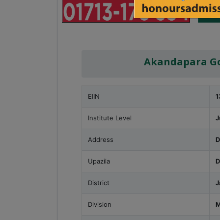
Akandapara Go
EIIN
1
Institute Level
J
Address
D
Upazila
D
District
J
Division
M