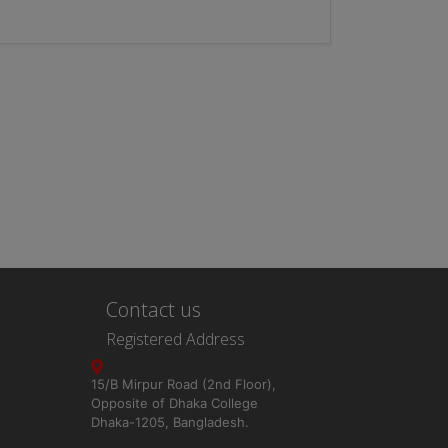
Contact us
Registered Address
15/B Mirpur Road (2nd Floor),
Opposite of Dhaka College
Dhaka-1205, Bangladesh.