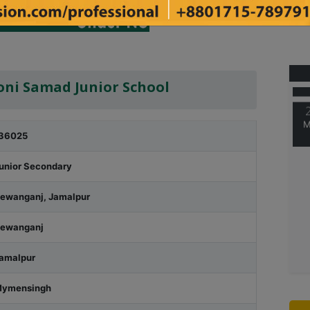
M
ni Samad Junior School
M
36025
unior Secondary
ewanganj, Jamalpur
ewanganj
amalpur
ymensingh