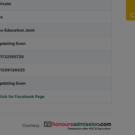
rivate
C
o
o-Education Joint
pdating Soon
1732195720
1309136025
pdating Soon
lick for Facebook Page
Courtesy :