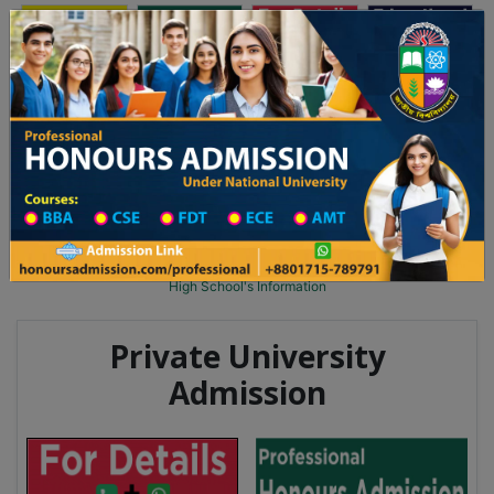
অনার্স ভর্তি
প্রফেশনাল অনার্স
Toggle navigation
২০২৫-২৬ শিক্ষাবর্ষের ১ম বর্ষের ভর্তি আবেদন বিজ্ঞপ্তি
Updates
ঢাকা বিশ্ববিদ্যালয় ২০২৫-২৬ শিক্ষাবর্ষে আন্ডারগ্র্য
You are here:
Home
School Category
High School in Jashore Wise
High School List
High School's Information
Private University
Admission