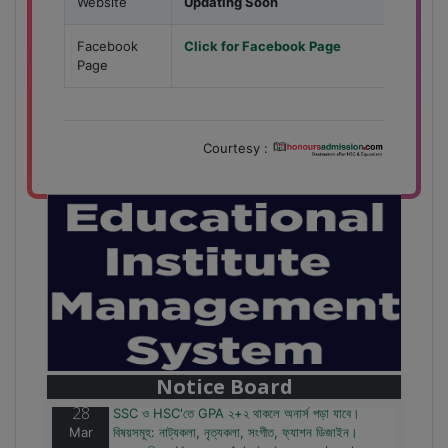
Website
Updating Soon
Facebook
Click for Facebook Page
Page
Courtesy :
28
বাজেটের মধ্যে প্রাইভেট ইউনিভার্সিটিতে অনার্স পড়ার সুযোগ।
Mar
২০টির অধিক বিষয়, ৪ বছরে মোট খরচ ২ লক্ষ থেকে ৫ লক্ষ টাকা।
আবেদন লিংকঃ HonoursAdmission.com/apply
Notice Board
28
SSC ও HSC'তে GPA ২+২ থাকলে অনার্স পড়া যাবে।
Mar
বিষয়সমূহ: নাট্যকলা, নৃত্যকলা, সংগীত, ফ্যাশন ডিজাইন।
আবেদন লিংকঃ HonoursAdmission.com/apply