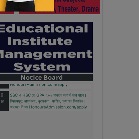
28
বাজেটের মধ্যে প্রাইভেট ইউনিভার্সিটিতে অনার্স পড়ার সুযোগ।
ar
২০টির অধিক বিষয়, ৪ বছরে মোট খরচ ২ লক্ষ থেকে ৫ লক্ষ
টাকা। আবেদন লিংকঃ
Notice Board
HonoursAdmission.com/apply
28
SSC ও HSC'তে GPA ২+২ থাকলে অনার্স পড়া যাবে।
ar
বিষয়সমূহ: নাট্যকলা, নৃত্যকলা, সংগীত, ফ্যাশন ডিজাইন।
আবেদন লিংকঃ HonoursAdmission.com/apply