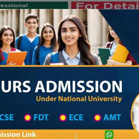
Private University
International University
University College
Res
জাতীয় বিশ্ববিদ্যালয় ২০২৫-২৬ শিক্ষাবর্ষের ১
hool in Jashore Wise
High School List
High School's Information
Private University Admission