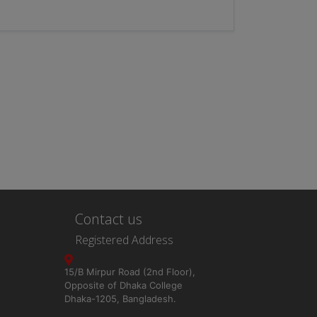
Contact us
Registered Address
15/B Mirpur Road (2nd Floor),
Opposite of Dhaka College
Dhaka-1205, Bangladesh.