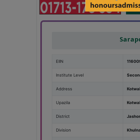
Sarap
EIIN
11600
Institute Level
Secon
Address
Kotwal
Upazila
Kotwal
District
Jasho
Division
Khuln