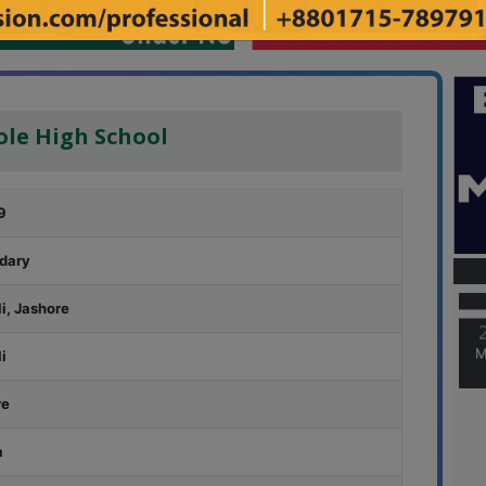
ole High School
9
M
dary
i, Jashore
M
i
re
a