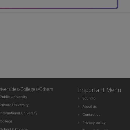
iversities/Colleges/Others
Important Menu
Public University
Edu Info
Private University
About us
International University
Contact us
College
Privacy policy
School & College