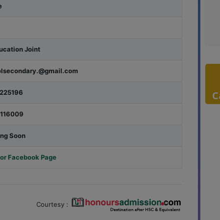
e
cation Joint
olsecondary.@gmail.com
225196
C
116009
ing Soon
for Facebook Page
Courtesy :