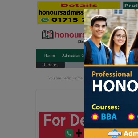
Home
Admission Circular
Public University
Updates
You are here:
Home
School Category
High Sc