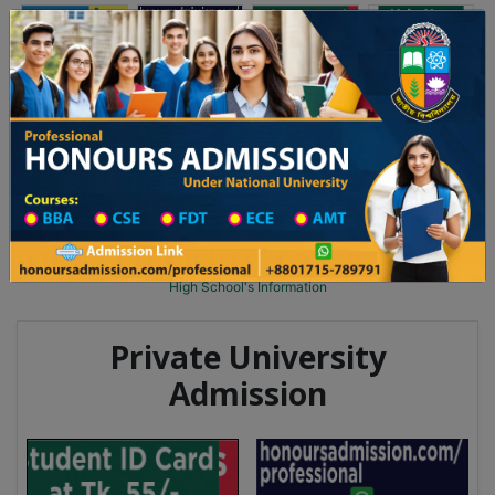
অনার্স ভর্তি
প্রফেশনাল অনার্স
Toggle navigation
ষের ভর্তি আবেদন বিজ্ঞপ্তি
Updates
ঢাকা বিশ্ববিদ্যালয় ২০২৫-২৬ শিক্ষাবর্ষে আন্ডারগ্র্যাজুয়েট প্রোগ্রামে ভর্তি বিজ্ঞ
You are here:
Home
School Category
High School in Jashore Wise
High School List
High School's Information
Private University
Admission