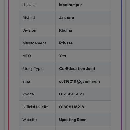
Upazila
Manirampur
District
Jashore
Division
Khulna
Management
Private
MPO
Yes
Study Type
Co-Education Joint
Email
sc116218@gamil.com
Phone
01719915023
Official Mobile
01309116218
Website
Updating Soon