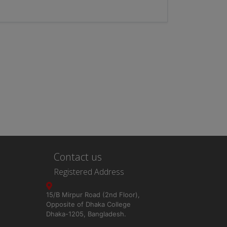
Contact us
Registered Address
15/B Mirpur Road (2nd Floor),
Opposite of Dhaka College
Dhaka-1205, Bangladesh.