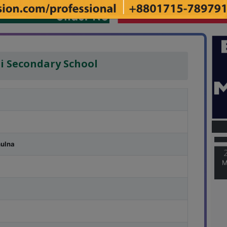
 Secondary School
M
hulna
M