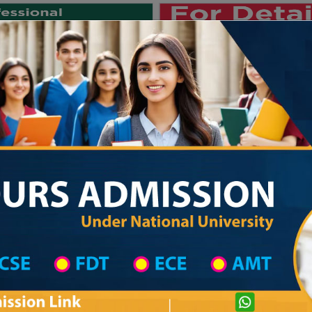
Private University
International University
University College
Res
জাতীয় বিশ্ববিদ্যালয় ২০২৫-২৬ শিক্ষাবর্ষের ১ম
hool in Khulna Wise
High School List
High School's Information
Private University Admission