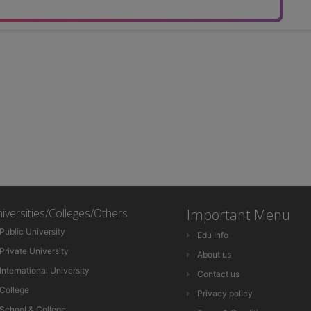
iversities/Colleges/Others
Important Menu
Public University
Edu Info
Private University
About us
International University
Contact us
College
Privacy policy
School & College