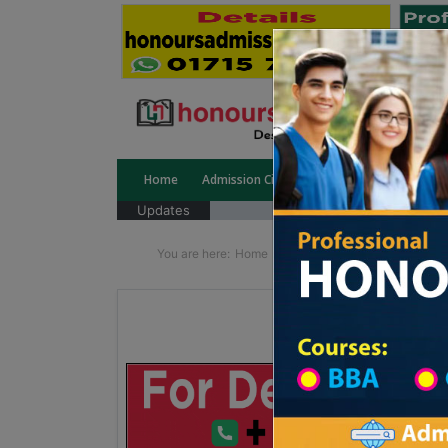
Home
Admission Circular
Public University
Updates
You are here:
Home
School Category
High Sc