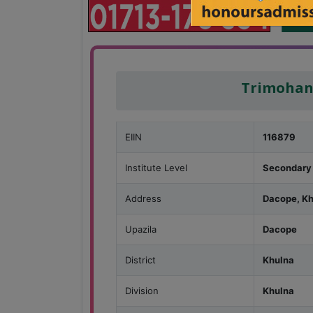
Trimohani
EIIN
116879
Institute Level
Secondary
Address
Dacope, K
Upazila
Dacope
District
Khulna
Division
Khulna