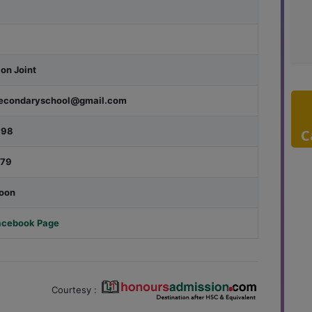
on Joint
secondaryschool@gmail.com
998
C
879
Soon
Facebook Page
Courtesy :