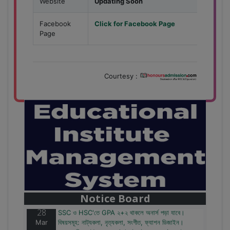
Website
Updating Soon
Facebook
Click for Facebook Page
Page
Courtesy :
28
বাজেটের মধ্যে প্রাইভেট ইউনিভার্সিটিতে অনার্স পড়ার সুযোগ।
Mar
২০টির অধিক বিষয়, ৪ বছরে মোট খরচ ২ লক্ষ থেকে ৫ লক্ষ টাকা।
আবেদন লিংকঃ HonoursAdmission.com/apply
Notice Board
28
SSC ও HSC'তে GPA ২+২ থাকলে অনার্স পড়া যাবে।
Mar
বিষয়সমূহ: নাট্যকলা, নৃত্যকলা, সংগীত, ফ্যাশন ডিজাইন।
আবেদন লিংকঃ HonoursAdmission.com/apply