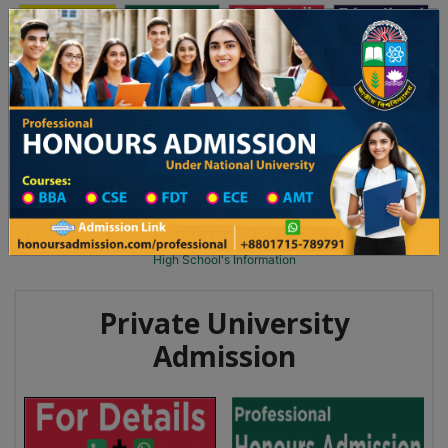
অনার্স ভর্তি
প্রফেশনাল অনার্স
Toggle navigation
২০২৫-২৬ শিক্ষাবর্ষের ১ম বর্ষের ভর্তি আবেদন বিজ্ঞপ্তি
Updates
ঢাকা বিশ্ববিদ্যালয় ২০২৫-২৬ শিক্ষাবর্ষে আন্ডারগ্র্য
You are here:
Home
School Category
High School in Kishoreganj Wise
High School List
High School's Information
Private University
Admission