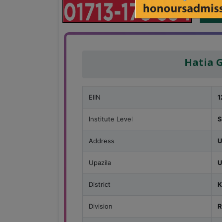
Hatia G
EIIN
1
Institute Level
S
Address
U
Upazila
U
District
K
Division
R