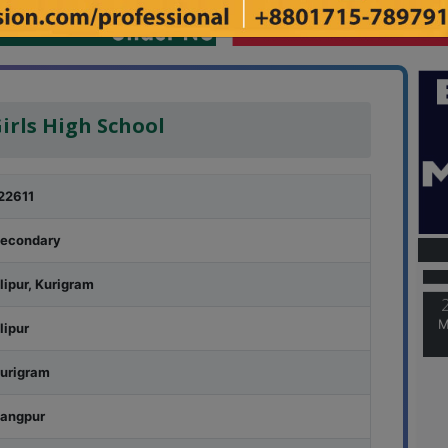
irls High School
22611
M
econdary
lipur, Kurigram
M
lipur
urigram
angpur