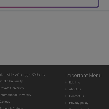
iversities/Colleges/Others
Important Menu
Public University
Edu Info
Private University
About us
International University
Contact us
College
Privacy policy
School & College