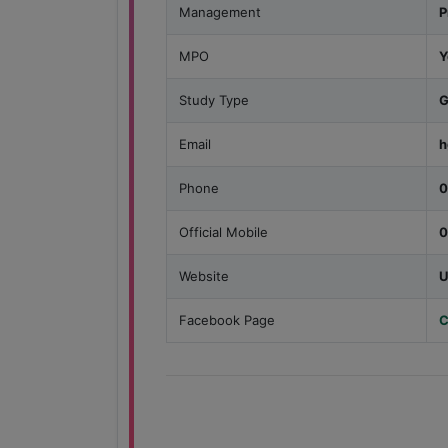
Management
P
MPO
Y
Study Type
G
Email
h
Phone
0
Official Mobile
0
Website
U
Facebook Page
C