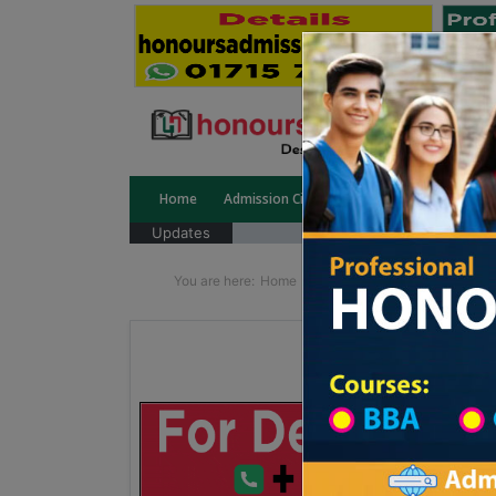
Home
Admission Circular
Public University
Updates
You are here:
Home
School Category
High Sc