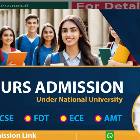
Private University
International University
University College
Res
জাতীয় বিশ্ববিদ্যালয় ২০২৫-২৬ শিক্ষাবর্ষের ১
hool in Kurigram Wise
High School List
High School's Information
Private University Admission