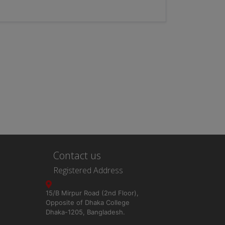
Contact us
Registered Address
15/B Mirpur Road (2nd Floor),
Opposite of Dhaka College
Dhaka-1205, Bangladesh.