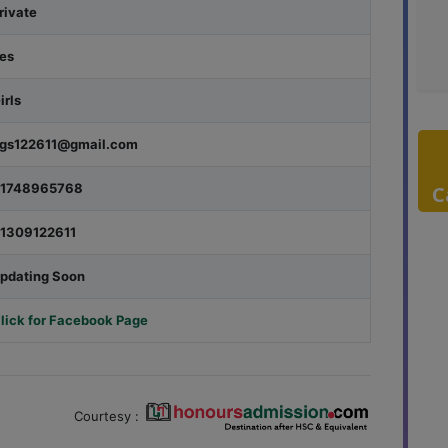
rivate
es
irls
gs122611@gmail.com
1748965768
C
1309122611
pdating Soon
lick for Facebook Page
Courtesy :