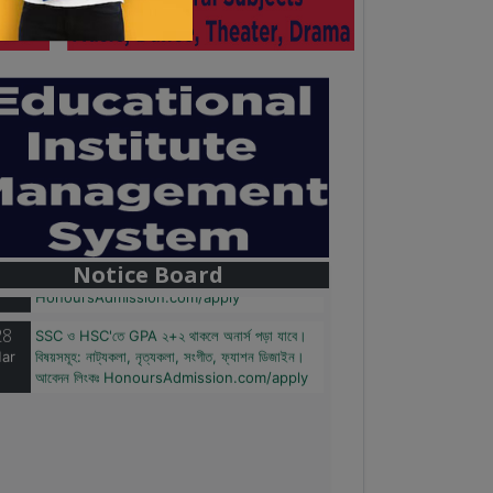
28
বাজেটের মধ্যে প্রাইভেট ইউনিভার্সিটিতে অনার্স পড়ার সুযোগ।
ar
২০টির অধিক বিষয়, ৪ বছরে মোট খরচ ২ লক্ষ থেকে ৫ লক্ষ
টাকা। আবেদন লিংকঃ
Notice Board
HonoursAdmission.com/apply
28
SSC ও HSC'তে GPA ২+২ থাকলে অনার্স পড়া যাবে।
ar
বিষয়সমূহ: নাট্যকলা, নৃত্যকলা, সংগীত, ফ্যাশন ডিজাইন।
আবেদন লিংকঃ HonoursAdmission.com/apply