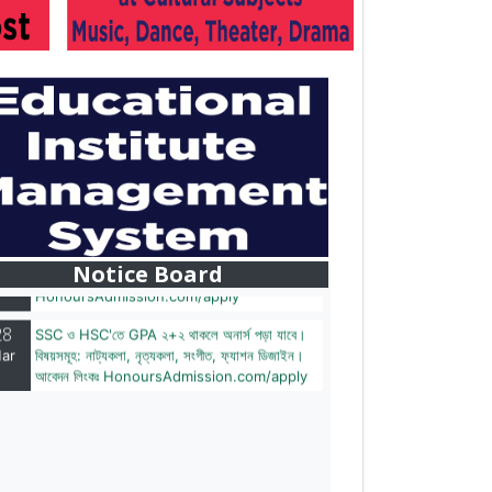
28
বাজেটের মধ্যে প্রাইভেট ইউনিভার্সিটিতে অনার্স পড়ার সুযোগ।
ar
২০টির অধিক বিষয়, ৪ বছরে মোট খরচ ২ লক্ষ থেকে ৫ লক্ষ
টাকা। আবেদন লিংকঃ
Notice Board
HonoursAdmission.com/apply
28
SSC ও HSC'তে GPA ২+২ থাকলে অনার্স পড়া যাবে।
ar
বিষয়সমূহ: নাট্যকলা, নৃত্যকলা, সংগীত, ফ্যাশন ডিজাইন।
আবেদন লিংকঃ HonoursAdmission.com/apply