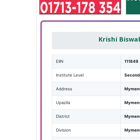
Krishi Biswa
EIIN
111849
Institute Level
Second
Address
Mymens
Upazila
Mymens
District
Mymens
Division
Mymens