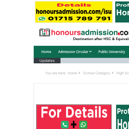
Home
Admission Circular
Public University
Updates
You are here:
Home
School Category
High Sc