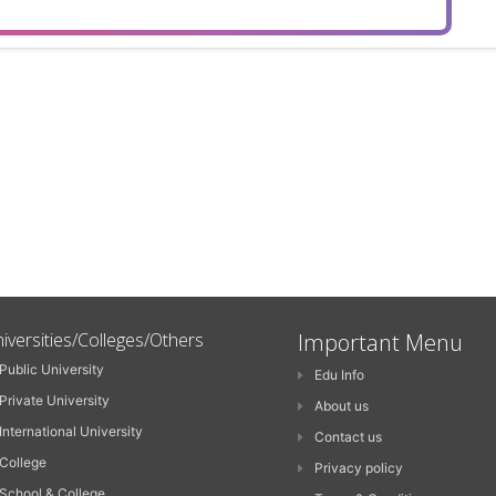
iversities/Colleges/Others
Important Menu
Public University
Edu Info
Private University
About us
International University
Contact us
College
Privacy policy
School & College