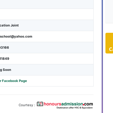
ation Joint
hschool@yahoo.com
03166
C
11849
ng Soon
or Facebook Page
Courtesy :