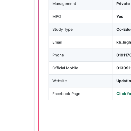
Management
Private
MPO
Yes
Study Type
Co-Educ
Email
kb_hig
Phone
019117
Official Mobile
013091
Website
Updati
Facebook Page
Click f