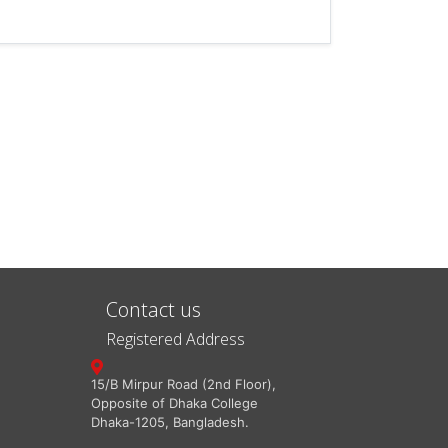
Contact us
Registered Address
15/B Mirpur Road (2nd Floor),
Opposite of Dhaka College
Dhaka-1205, Bangladesh.