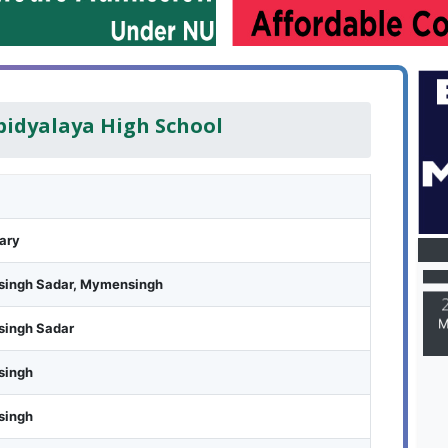
bidyalaya High School
M
ary
ingh Sadar, Mymensingh
M
ingh Sadar
ingh
ingh