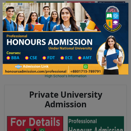
অনার্স ভর্তি
প্রফেশনাল অনার্স
Toggle navigation
২০২৫-২৬ শিক্ষাবর্ষের ১ম বর্ষের ভর্তি আবেদন বিজ্ঞপ্তি
Updates
ঢাকা বিশ্ববিদ্যালয় ২০২৫-২৬ শিক্ষাবর্ষে আন্ডারগ্র্য
You are here:
Home
School Category
High School in Mymensingh Wise
High School List
High School's Information
Private University
Admission