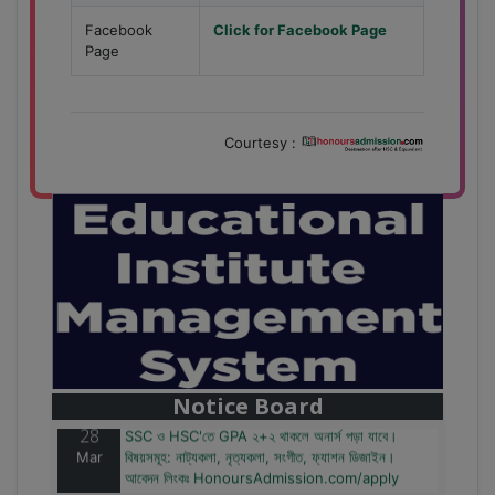
Facebook
Click for Facebook Page
Page
Courtesy :
28
বাজেটের মধ্যে প্রাইভেট ইউনিভার্সিটিতে অনার্স পড়ার সুযোগ।
Mar
২০টির অধিক বিষয়, ৪ বছরে মোট খরচ ২ লক্ষ থেকে ৫ লক্ষ টাকা।
আবেদন লিংকঃ HonoursAdmission.com/apply
Notice Board
28
SSC ও HSC'তে GPA ২+২ থাকলে অনার্স পড়া যাবে।
Mar
বিষয়সমূহ: নাট্যকলা, নৃত্যকলা, সংগীত, ফ্যাশন ডিজাইন।
আবেদন লিংকঃ HonoursAdmission.com/apply