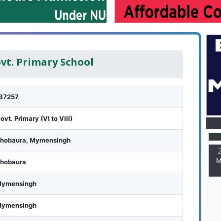
vt. Primary School
37257
M
ovt. Primary (VI to VIII)
hobaura, Mymensingh
M
hobaura
ymensingh
ymensingh