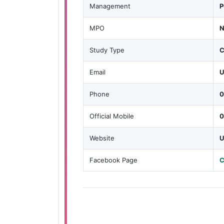
Management
P
MPO
N
Study Type
C
Email
U
Phone
0
Official Mobile
0
Website
U
Facebook Page
C