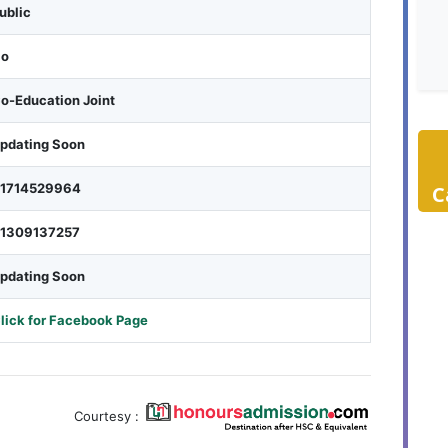
ublic
o
o-Education Joint
pdating Soon
1714529964
C
1309137257
pdating Soon
lick for Facebook Page
Courtesy :