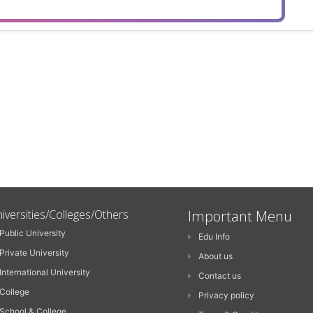
iversities/Colleges/Others
Important Menu
Public University
Edu Info
Private University
About us
International University
Contact us
College
Privacy policy
School & College