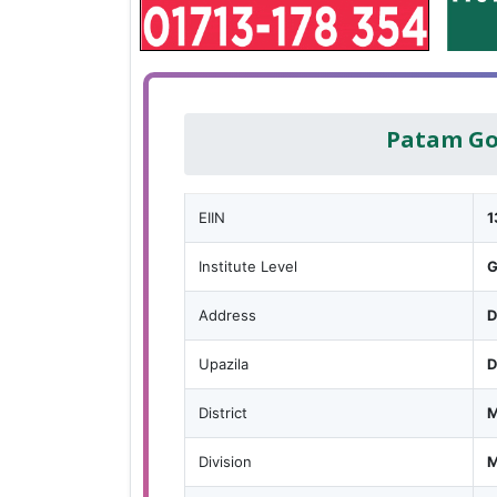
Patam Go
EIIN
1
Institute Level
G
Address
D
Upazila
D
District
M
Division
M