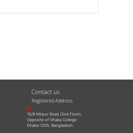
Contact us
Registered Address
15/B Mirpur Road (2nd Floor),
Opposite of Dhaka College
Dhaka-1205, Bangladesh.