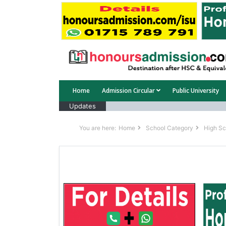
Home
Admission Circular
Public University
Updates
You are here:
Home
School Category
High Sc