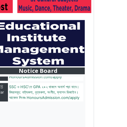
28
বাজেটের মধ্যে প্রাইভেট ইউনিভার্সিটিতে অনার্স পড়ার সুযোগ।
ar
২০টির অধিক বিষয়, ৪ বছরে মোট খরচ ২ লক্ষ থেকে ৫ লক্ষ
টাকা। আবেদন লিংকঃ
Notice Board
HonoursAdmission.com/apply
28
SSC ও HSC'তে GPA ২+২ থাকলে অনার্স পড়া যাবে।
ar
বিষয়সমূহ: নাট্যকলা, নৃত্যকলা, সংগীত, ফ্যাশন ডিজাইন।
আবেদন লিংকঃ HonoursAdmission.com/apply