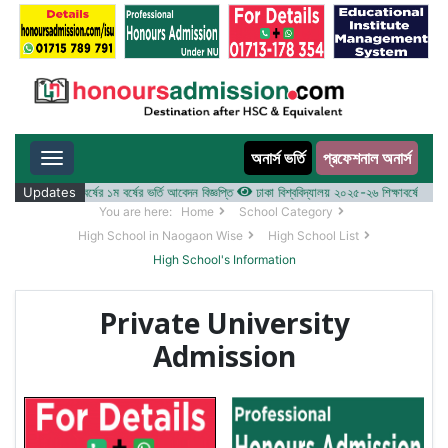
অনার্স ভর্তি
প্রফেশনাল অনার্স
Toggle navigation
 ২০২৫-২৬ শিক্ষাবর্ষের ১ম বর্ষের ভর্তি আবেদন বিজ্ঞপ্তি
Updates
ঢাকা বিশ্ববিদ্যালয় ২০২৫-২৬ শিক্ষাবর্ষে আন্ডারগ্র্য
You are here:
Home
School Category
High School in Naogaon Wise
High School List
High School's Information
Private University
Admission