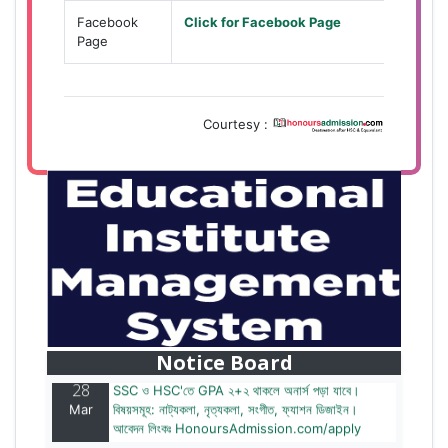
Facebook
Click for Facebook Page
Page
Courtesy :
28
বাজেটের মধ্যে প্রাইভেট ইউনিভার্সিটিতে অনার্স পড়ার সুযোগ।
Mar
২০টির অধিক বিষয়, ৪ বছরে মোট খরচ ২ লক্ষ থেকে ৫ লক্ষ টাকা।
আবেদন লিংকঃ HonoursAdmission.com/apply
Notice Board
28
SSC ও HSC'তে GPA ২+২ থাকলে অনার্স পড়া যাবে।
Mar
বিষয়সমূহ: নাট্যকলা, নৃত্যকলা, সংগীত, ফ্যাশন ডিজাইন।
আবেদন লিংকঃ HonoursAdmission.com/apply