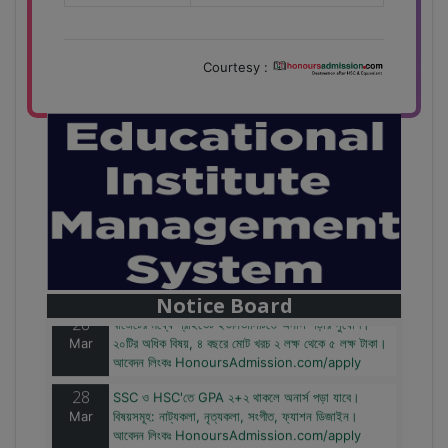
Courtesy :
Notice Board
28
বাজেটের মধ্যে প্রাইভেট ইউনিভার্সিটিতে অনার্স পড়ার সুযোগ।
Mar
২০টির অধিক বিষয়, ৪ বছরে মোট খরচ ২ লক্ষ থেকে ৫ লক্ষ টাকা।
আবেদন লিংকঃ HonoursAdmission.com/apply
28
SSC ও HSC'তে GPA ২+২ থাকলে অনার্স পড়া যাবে।
Mar
বিষয়সমূহ: নাট্যকলা, নৃত্যকলা, সংগীত, ফ্যাশন ডিজাইন।
আবেদন লিংকঃ HonoursAdmission.com/apply