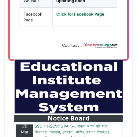
Website
Updating Soon
Facebook
Click for Facebook Page
Page
Courtesy :
28
বাজেটের মধ্যে প্রাইভেট ইউনিভার্সিটিতে অনার্স পড়ার সুযোগ।
Mar
২০টির অধিক বিষয়, ৪ বছরে মোট খরচ ২ লক্ষ থেকে ৫ লক্ষ টাকা।
আবেদন লিংকঃ HonoursAdmission.com/apply
Notice Board
28
SSC ও HSC'তে GPA ২+২ থাকলে অনার্স পড়া যাবে।
Mar
বিষয়সমূহ: নাট্যকলা, নৃত্যকলা, সংগীত, ফ্যাশন ডিজাইন।
আবেদন লিংকঃ HonoursAdmission.com/apply