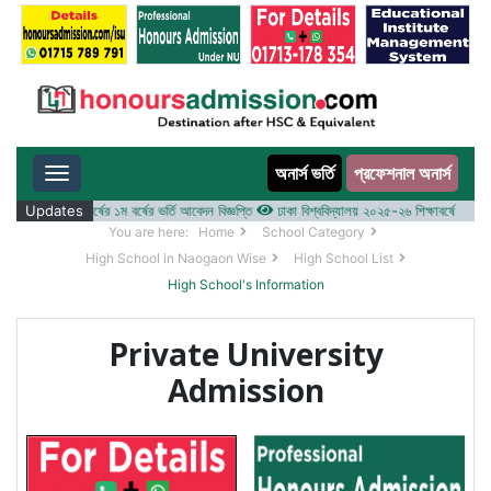
অনার্স ভর্তি
প্রফেশনাল অনার্স
Toggle navigation
২০২৫-২৬ শিক্ষাবর্ষের ১ম বর্ষের ভর্তি আবেদন বিজ্ঞপ্তি
Updates
ঢাকা বিশ্ববিদ্যালয় ২০২৫-২৬ শিক্ষাবর্ষে আন্ডারগ্র্য
You are here:
Home
School Category
High School in Naogaon Wise
High School List
High School's Information
Private University
Admission