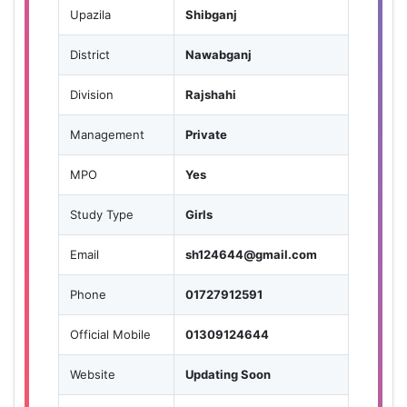
Upazila
Shibganj
District
Nawabganj
Division
Rajshahi
Management
Private
MPO
Yes
Study Type
Girls
Email
sh124644@gmail.com
Phone
01727912591
Official Mobile
01309124644
Website
Updating Soon