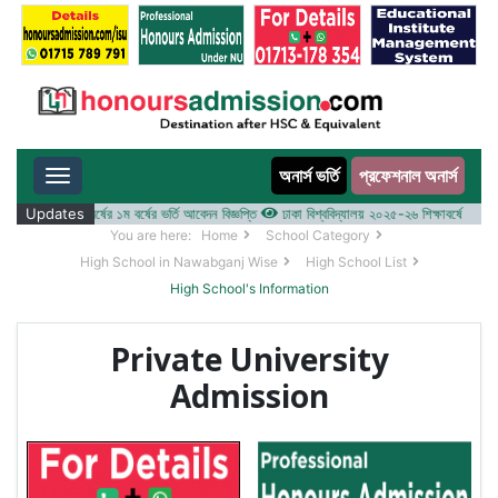
অনার্স ভর্তি
প্রফেশনাল অনার্স
Toggle navigation
২০২৫-২৬ শিক্ষাবর্ষের ১ম বর্ষের ভর্তি আবেদন বিজ্ঞপ্তি
Updates
ঢাকা বিশ্ববিদ্যালয় ২০২৫-২৬ শিক্ষাবর্ষে আন্ডারগ্র্য
You are here:
Home
School Category
High School in Nawabganj Wise
High School List
High School's Information
Private University
Admission