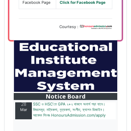
Facebook Page
Click for Facebook Page
Courtesy :
28
বাজেটের মধ্যে প্রাইভেট ইউনিভার্সিটিতে অনার্স পড়ার সুযোগ।
Mar
২০টির অধিক বিষয়, ৪ বছরে মোট খরচ ২ লক্ষ থেকে ৫ লক্ষ টাকা।
আবেদন লিংকঃ HonoursAdmission.com/apply
Notice Board
28
SSC ও HSC'তে GPA ২+২ থাকলে অনার্স পড়া যাবে।
Mar
বিষয়সমূহ: নাট্যকলা, নৃত্যকলা, সংগীত, ফ্যাশন ডিজাইন।
আবেদন লিংকঃ HonoursAdmission.com/apply