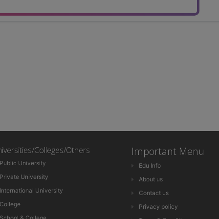
iversities/Colleges/Others
Important Menu
Public University
Edu Info
Private University
About us
International University
Contact us
College
Privacy policy
School & College