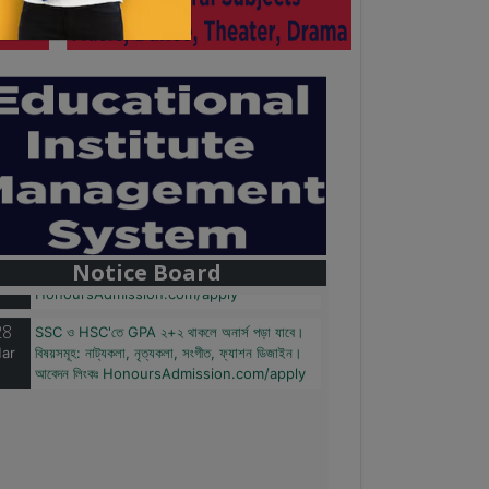
28
বাজেটের মধ্যে প্রাইভেট ইউনিভার্সিটিতে অনার্স পড়ার সুযোগ।
ar
২০টির অধিক বিষয়, ৪ বছরে মোট খরচ ২ লক্ষ থেকে ৫ লক্ষ
টাকা। আবেদন লিংকঃ
Notice Board
HonoursAdmission.com/apply
28
SSC ও HSC'তে GPA ২+২ থাকলে অনার্স পড়া যাবে।
ar
বিষয়সমূহ: নাট্যকলা, নৃত্যকলা, সংগীত, ফ্যাশন ডিজাইন।
আবেদন লিংকঃ HonoursAdmission.com/apply