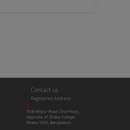
Contact us
Registered Address
15/B Mirpur Road (2nd Floor),
Opposite of Dhaka College
Dhaka-1205, Bangladesh.