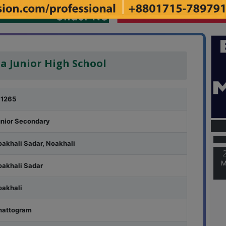
a Junior High School
31265
M
unior Secondary
akhali Sadar, Noakhali
M
oakhali Sadar
oakhali
hattogram