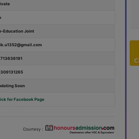
ivate
o
-Education Joint
tik.u1352@gmail.com
1713636191
C
1309131265
pdating Soon
ick for Facebook Page
Courtesy :