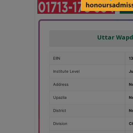
Uttar Wapd
EIIN
1
Institute Level
J
Address
No
Upazila
N
District
N
Division
C