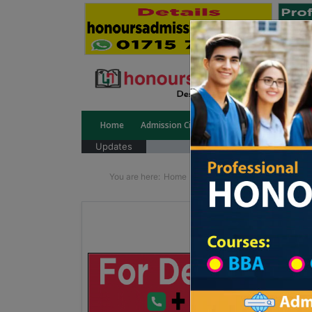
Home
Admission Circular
Public University
Updates
You are here:
Home
School Category
High Sc