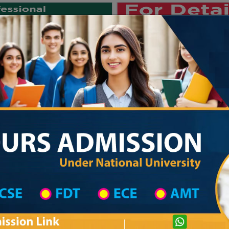
Private University
International University
University College
Res
জাতীয় বিশ্ববিদ্যালয় ২০২৫-২৬ শিক্ষাবর্ষের ১ম
hool in Noakhali Wise
High School List
High School's Information
Private University Admission