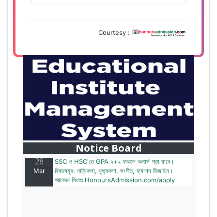
Courtesy :
28
বাজেটের মধ্যে প্রাইভেট ইউনিভার্সিটিতে অনার্স পড়ার সুযোগ।
Mar
২০টির অধিক বিষয়, ৪ বছরে মোট খরচ ২ লক্ষ থেকে ৫ লক্ষ টাকা।
আবেদন লিংকঃ HonoursAdmission.com/apply
Notice Board
28
SSC ও HSC'তে GPA ২+২ থাকলে অনার্স পড়া যাবে।
Mar
বিষয়সমূহ: নাট্যকলা, নৃত্যকলা, সংগীত, ফ্যাশন ডিজাইন।
আবেদন লিংকঃ HonoursAdmission.com/apply