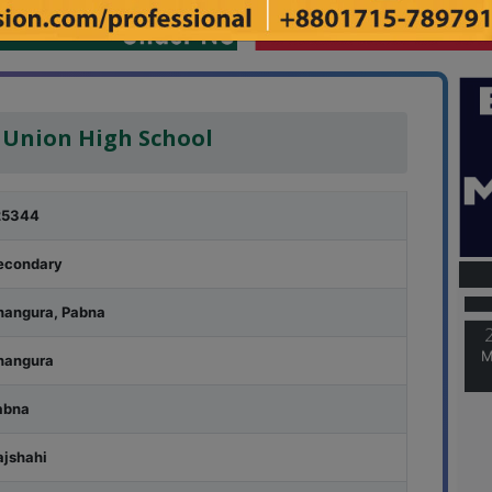
 Union High School
25344
M
econdary
hangura, Pabna
M
hangura
abna
ajshahi