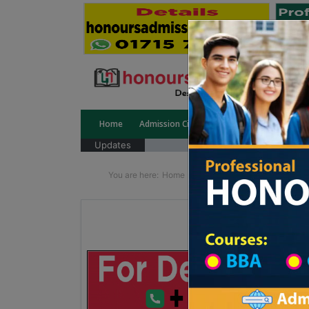
Home
Admission Circular
Public University
Updates
You are here:
Home
School Category
High Sc