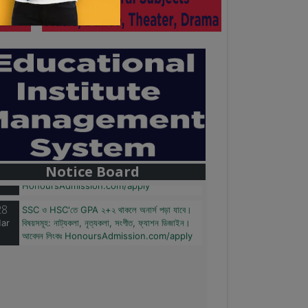
28
বাজেটের মধ্যে প্রাইভেট ইউনিভার্সিটিতে অনার্স পড়ার সুযোগ।
ar
২০টির অধিক বিষয়, ৪ বছরে মোট খরচ ২ লক্ষ থেকে ৫ লক্ষ
টাকা। আবেদন লিংকঃ
Notice Board
HonoursAdmission.com/apply
28
SSC ও HSC'তে GPA ২+২ থাকলে অনার্স পড়া যাবে।
ar
বিষয়সমূহ: নাট্যকলা, নৃত্যকলা, সংগীত, ফ্যাশন ডিজাইন।
আবেদন লিংকঃ HonoursAdmission.com/apply