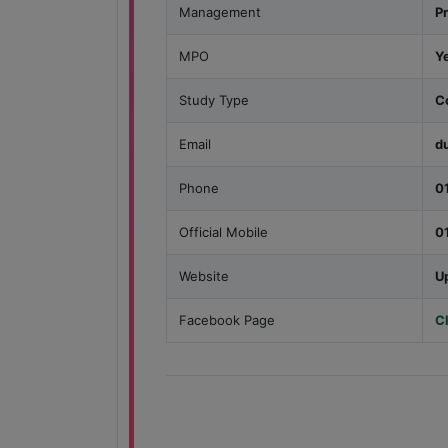
Management
P
MPO
Y
Study Type
C
Email
d
Phone
0
Official Mobile
0
Website
U
Facebook Page
C