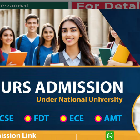
Private University
International University
University College
Res
জাতীয় বিশ্ববিদ্যালয় ২০২৫-২৬ শিক্ষাবর্ষের ১ম
hool in Pabna Wise
High School List
High School's Information
Private University Admission