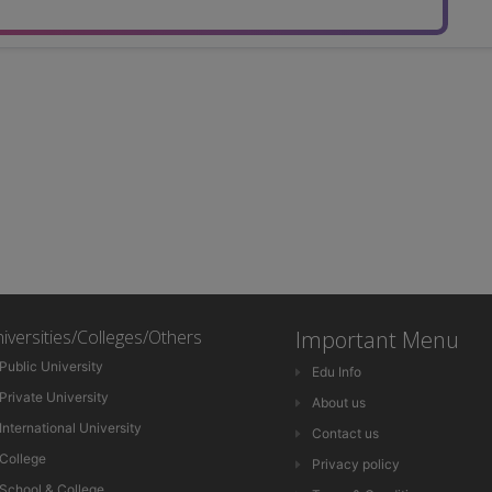
iversities/Colleges/Others
Important Menu
Public University
Edu Info
Private University
About us
International University
Contact us
College
Privacy policy
School & College