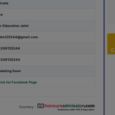
rivate
es
o-Education Joint
uhs125344@gmail.com
1309125344
C
1309125344
pdating Soon
lick for Facebook Page
Courtesy :