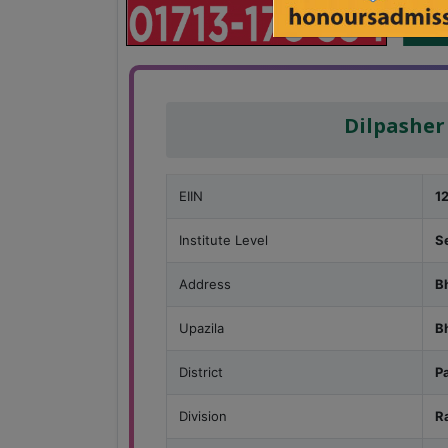
Dilpasher
EIIN
1
Institute Level
S
Address
B
Upazila
B
District
P
Division
R