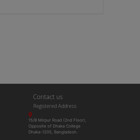
Contact us
Registered Address
15/B Mirpur Road (2nd Floor),
Opposite of Dhaka College
Dhaka-1205, Bangladesh.