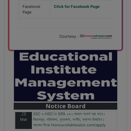
Facebook
Click for Facebook Page
Page
Courtesy :
28
বাজেটের মধ্যে প্রাইভেট ইউনিভার্সিটিতে অনার্স পড়ার সুযোগ।
Mar
২০টির অধিক বিষয়, ৪ বছরে মোট খরচ ২ লক্ষ থেকে ৫ লক্ষ টাকা।
আবেদন লিংকঃ HonoursAdmission.com/apply
Notice Board
28
SSC ও HSC'তে GPA ২+২ থাকলে অনার্স পড়া যাবে।
Mar
বিষয়সমূহ: নাট্যকলা, নৃত্যকলা, সংগীত, ফ্যাশন ডিজাইন।
আবেদন লিংকঃ HonoursAdmission.com/apply