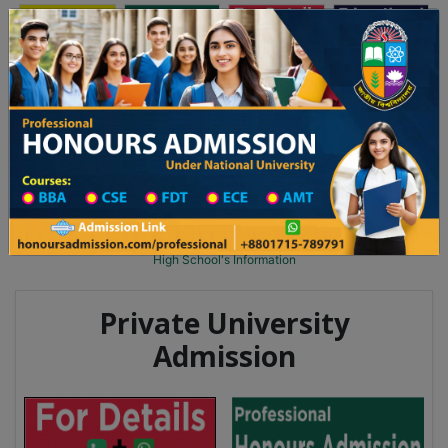
অনার্স ভর্তি
প্রফেশনাল অনার্স
Toggle navigation
২০২৫-২৬ শিক্ষাবর্ষের ১ম বর্ষের ভর্তি আবেদন বিজ্ঞপ্তি
Updates
ঢাকা বিশ্ববিদ্যালয় ২০২৫-২৬ শিক্ষাবর্ষে আন্ডারগ্র্যা
You are here:
Home
School Category
High School in Pabna Wise
High School List
High School's Information
Private University
Admission