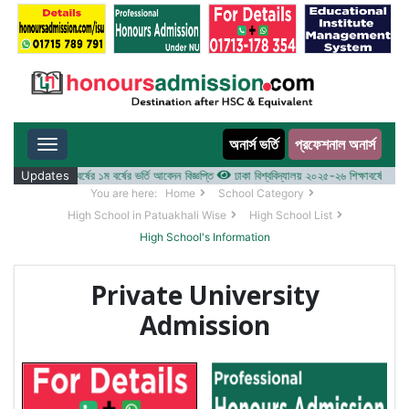
অনার্স ভর্তি
প্রফেশনাল অনার্স
Toggle navigation
 ২০২৫-২৬ শিক্ষাবর্ষের ১ম বর্ষের ভর্তি আবেদন বিজ্ঞপ্তি
Updates
ঢাকা বিশ্ববিদ্যালয় ২০২৫-২৬ শিক্ষাবর্ষে আন্ডারগ্র্য
You are here:
Home
School Category
High School in Patuakhali Wise
High School List
High School's Information
Private University
Admission