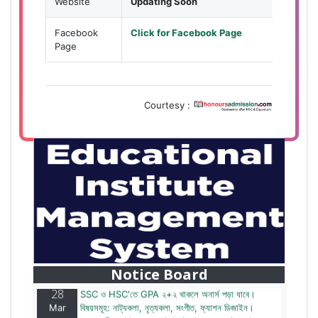
Website
Updating Soon
Facebook
Click for Facebook Page
Page
Courtesy :
28
বাজেটের মধ্যে প্রাইভেট ইউনিভার্সিটিতে অনার্স পড়ার সুযোগ।
Mar
২০টির অধিক বিষয়, ৪ বছরে মোট খরচ ২ লক্ষ থেকে ৫ লক্ষ টাকা।
আবেদন লিংকঃ HonoursAdmission.com/apply
Notice Board
28
SSC ও HSC'তে GPA ২+২ থাকলে অনার্স পড়া যাবে।
Mar
বিষয়সমূহ: নাট্যকলা, নৃত্যকলা, সংগীত, ফ্যাশন ডিজাইন।
আবেদন লিংকঃ HonoursAdmission.com/apply