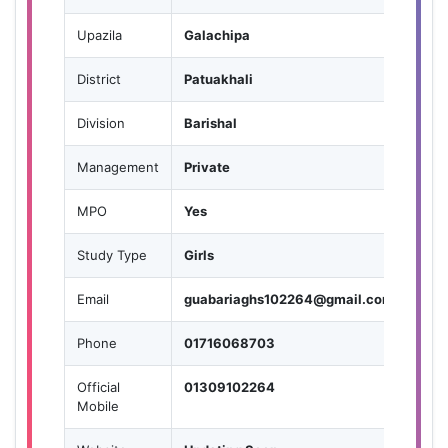
Upazila
Galachipa
District
Patuakhali
Division
Barishal
Management
Private
MPO
Yes
Study Type
Girls
Email
guabariaghs102264@gmail.com
Phone
01716068703
Official
01309102264
Mobile