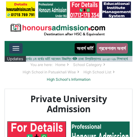
অনার্স ভর্তি
প্রফেশনাল অনার্স
Toggle navigation
 ২০২৫-২৬ শিক্ষাবর্ষের ১ম বর্ষের ভর্তি আবেদন বিজ্ঞপ্তি
Updates
ঢাকা বিশ্ববিদ্যালয় ২০২৫-২৬ শিক্ষাবর্ষে আন্ডারগ্র্য
You are here:
Home
School Category
High School in Patuakhali Wise
High School List
High School's Information
Private University
Admission