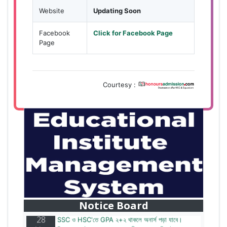
Website
Updating Soon
Facebook
Click for Facebook Page
Page
Courtesy :
28
বাজেটের মধ্যে প্রাইভেট ইউনিভার্সিটিতে অনার্স পড়ার সুযোগ।
Mar
২০টির অধিক বিষয়, ৪ বছরে মোট খরচ ২ লক্ষ থেকে ৫ লক্ষ টাকা।
আবেদন লিংকঃ HonoursAdmission.com/apply
Notice Board
28
SSC ও HSC'তে GPA ২+২ থাকলে অনার্স পড়া যাবে।
Mar
বিষয়সমূহ: নাট্যকলা, নৃত্যকলা, সংগীত, ফ্যাশন ডিজাইন।