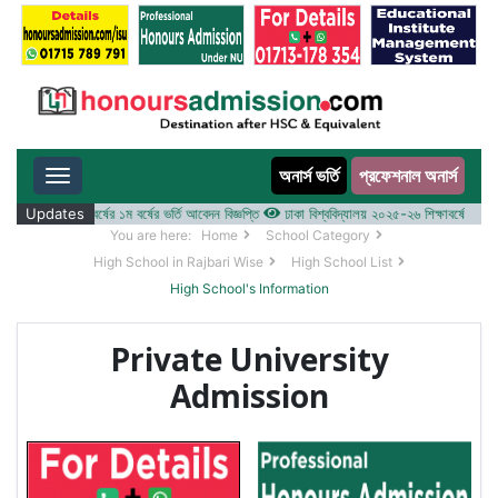
অনার্স ভর্তি
প্রফেশনাল অনার্স
Toggle navigation
 ২০২৫-২৬ শিক্ষাবর্ষের ১ম বর্ষের ভর্তি আবেদন বিজ্ঞপ্তি
Updates
ঢাকা বিশ্ববিদ্যালয় ২০২৫-২৬ শিক্ষাবর্ষে আন্ডারগ্র্য
You are here:
Home
School Category
High School in Rajbari Wise
High School List
High School's Information
Private University
Admission