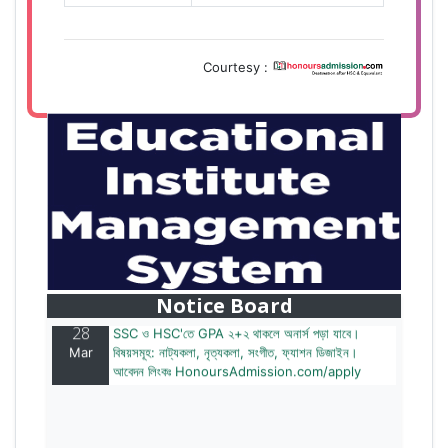
Courtesy :
28
বাজেটের মধ্যে প্রাইভেট ইউনিভার্সিটিতে অনার্স পড়ার সুযোগ।
Mar
২০টির অধিক বিষয়, ৪ বছরে মোট খরচ ২ লক্ষ থেকে ৫ লক্ষ টাকা।
আবেদন লিংকঃ HonoursAdmission.com/apply
Notice Board
28
SSC ও HSC'তে GPA ২+২ থাকলে অনার্স পড়া যাবে।
Mar
বিষয়সমূহ: নাট্যকলা, নৃত্যকলা, সংগীত, ফ্যাশন ডিজাইন।
আবেদন লিংকঃ HonoursAdmission.com/apply