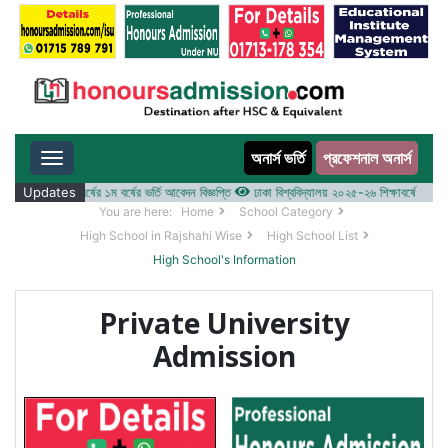
অনার্স ভর্তি
প্রফেশনাল অনার্স
Toggle navigation
২০২৫-২৬ শিক্ষাবর্ষের ১ম বর্ষের ভর্তি আবেদন বিজ্ঞপ্তি
Updates
ঢাকা বিশ্ববিদ্যালয় ২০২৫-২৬ শিক্ষাবর্ষে আন্ডারগ্র্য
You are here:
Home
School Category
High School in Rajshahi Wise
High School List
High School's Information
Private University
Admission