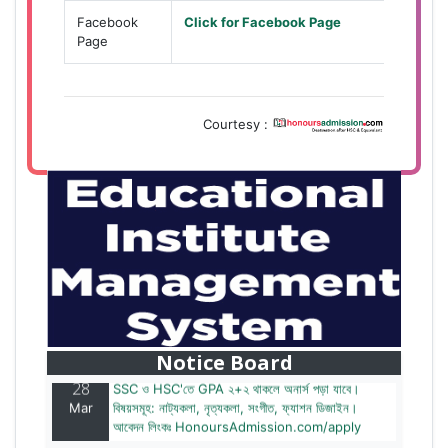
Facebook
Click for Facebook Page
Page
Courtesy :
28
বাজেটের মধ্যে প্রাইভেট ইউনিভার্সিটিতে অনার্স পড়ার সুযোগ।
Mar
২০টির অধিক বিষয়, ৪ বছরে মোট খরচ ২ লক্ষ থেকে ৫ লক্ষ টাকা।
আবেদন লিংকঃ HonoursAdmission.com/apply
Notice Board
28
SSC ও HSC'তে GPA ২+২ থাকলে অনার্স পড়া যাবে।
Mar
বিষয়সমূহ: নাট্যকলা, নৃত্যকলা, সংগীত, ফ্যাশন ডিজাইন।
আবেদন লিংকঃ HonoursAdmission.com/apply