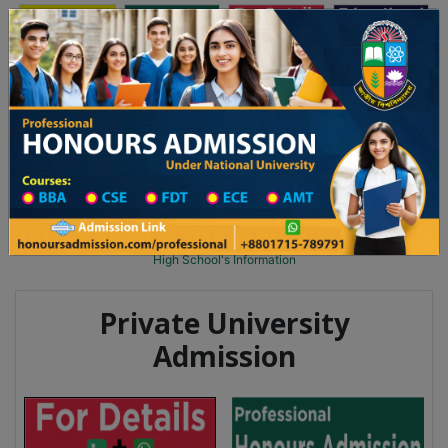
অনার্স ভর্তি
প্রফেশনাল অনার্স
Toggle navigation
 ২০২৫-২৬ শিক্ষাবর্ষের ১ম বর্ষের ভর্তি আবেদন বিজ্ঞপ্তি
Updates
ঢাকা বিশ্ববিদ্যালয় ২০২৫-২৬ শিক্ষাবর্ষে আন্ডারগ্র্য
You are here:
Home
School Category
High School in Rangpur Wise
High School List
High School's Information
Private University
Admission