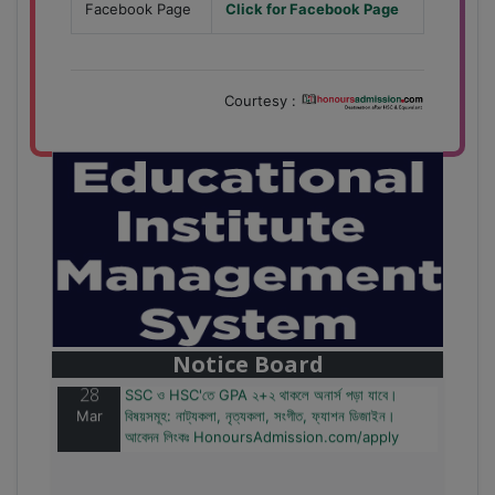
Facebook Page
Click for Facebook Page
Courtesy :
28
বাজেটের মধ্যে প্রাইভেট ইউনিভার্সিটিতে অনার্স পড়ার সুযোগ।
Mar
২০টির অধিক বিষয়, ৪ বছরে মোট খরচ ২ লক্ষ থেকে ৫ লক্ষ টাকা।
আবেদন লিংকঃ HonoursAdmission.com/apply
Notice Board
28
SSC ও HSC'তে GPA ২+২ থাকলে অনার্স পড়া যাবে।
Mar
বিষয়সমূহ: নাট্যকলা, নৃত্যকলা, সংগীত, ফ্যাশন ডিজাইন।
আবেদন লিংকঃ HonoursAdmission.com/apply