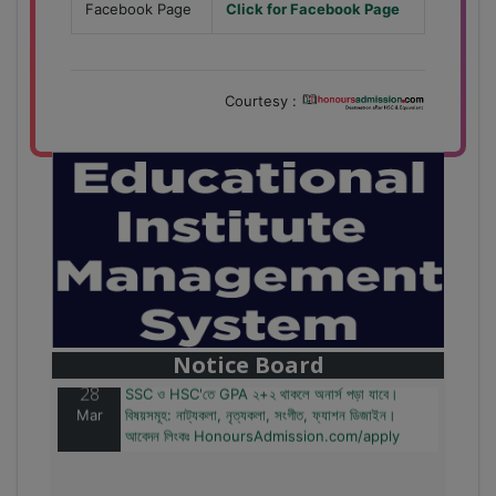
Facebook Page
Click for Facebook Page
Courtesy :
28
বাজেটের মধ্যে প্রাইভেট ইউনিভার্সিটিতে অনার্স পড়ার সুযোগ।
Mar
২০টির অধিক বিষয়, ৪ বছরে মোট খরচ ২ লক্ষ থেকে ৫ লক্ষ টাকা।
আবেদন লিংকঃ HonoursAdmission.com/apply
Notice Board
28
SSC ও HSC'তে GPA ২+২ থাকলে অনার্স পড়া যাবে।
Mar
বিষয়সমূহ: নাট্যকলা, নৃত্যকলা, সংগীত, ফ্যাশন ডিজাইন।
আবেদন লিংকঃ HonoursAdmission.com/apply