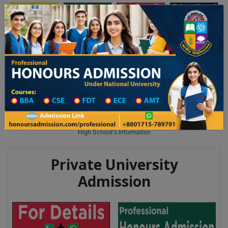
অনার্স ভর্তি
প্রফেশনাল অনার্স
Toggle navigation
২০২৫-২৬ শিক্ষাবর্ষের ১ম বর্ষের ভর্তি আবেদন বিজ্ঞপ্তি
Updates
ঢাকা বিশ্ববিদ্যালয় ২০২৫-২৬ শিক্ষাবর্ষে আন্ডারগ্র্যা
You are here:
Home
School Category
High School in Shariatpur Wise
High School List
High School's Information
Private University
Admission