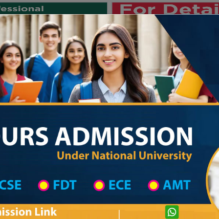
Private University
International University
University College
Res
জাতীয় বিশ্ববিদ্যালয় ২০২৫-২৬ শিক্ষাবর্ষের ১
hool in Shariatpur Wise
High School List
High School's Information
Private University Admission