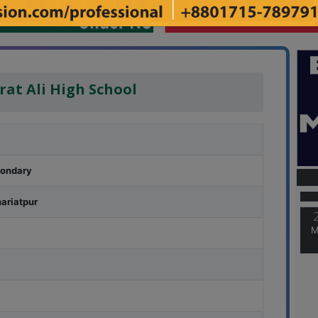
rat Ali High School
M
condary
hariatpur
M