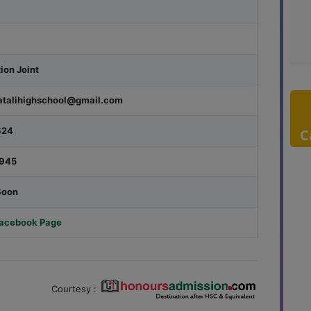
ion Joint
atalihighschool@gmail.com
624
C
945
Soon
 Facebook Page
Courtesy :