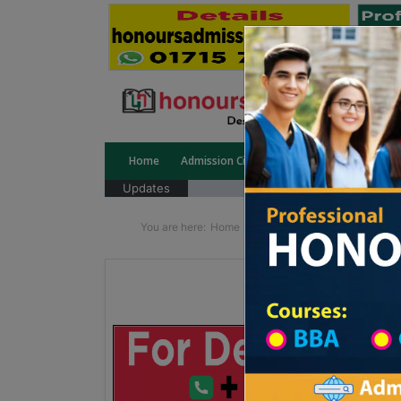
Home
Admission Circular
Public University
Updates
You are here:
Home
School Category
High Sc