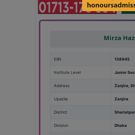
Mirza Haz
EIIN
138945
Institute Level
Junior Se
Address
Zanjira, S
Upazila
Zanjira
District
Shariatpur
Division
Dhaka