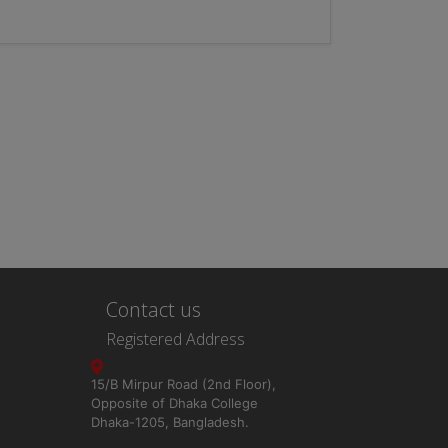
Contact us
Registered Address
15/B Mirpur Road (2nd Floor),
Opposite of Dhaka College
Dhaka-1205, Bangladesh.