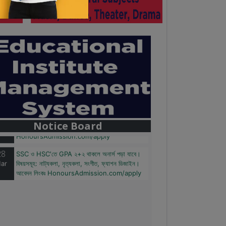
28
বাজেটের মধ্যে প্রাইভেট ইউনিভার্সিটিতে অনার্স পড়ার সুযোগ।
ar
২০টির অধিক বিষয়, ৪ বছরে মোট খরচ ২ লক্ষ থেকে ৫ লক্ষ
টাকা। আবেদন লিংকঃ
Notice Board
HonoursAdmission.com/apply
28
SSC ও HSC'তে GPA ২+২ থাকলে অনার্স পড়া যাবে।
ar
বিষয়সমূহ: নাট্যকলা, নৃত্যকলা, সংগীত, ফ্যাশন ডিজাইন।
আবেদন লিংকঃ HonoursAdmission.com/apply