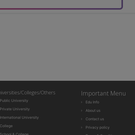
iversities/Colleges/Others
Important Menu
Public University
Edu Info
Private University
About us
International University
Contact us
College
Privacy policy
School & College