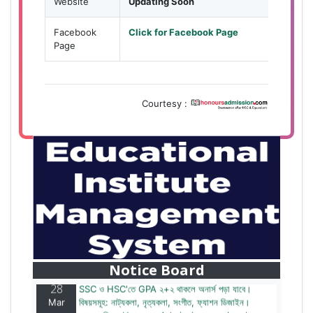
Website
Updating Soon
Facebook
Click for Facebook Page
Page
Courtesy :
28
বাজেটের মধ্যে প্রাইভেট ইউনিভার্সিটিতে অনার্স পড়ার সুযোগ।
Mar
২০টির অধিক বিষয়, ৪ বছরে মোট খরচ ২ লক্ষ থেকে ৫ লক্ষ টাকা।
আবেদন লিংকঃ HonoursAdmission.com/apply
Notice Board
28
SSC ও HSC'তে GPA ২+২ থাকলে অনার্স পড়া যাবে।
Mar
বিষয়সমূহ: নাট্যকলা, নৃত্যকলা, সংগীত, ফ্যাশন ডিজাইন।
আবেদন লিংকঃ HonoursAdmission.com/apply