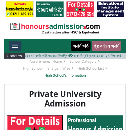
অনার্স ভর্তি
প্রফেশনাল অনার্স
Toggle navigation
২০২৫-২৬ শিক্ষাবর্ষের ১ম বর্ষের ভর্তি আবেদন বিজ্ঞপ্তি
Updates
ঢাকা বিশ্ববিদ্যালয় ২০২৫-২৬ শিক্ষাবর্ষে আন্ডারগ্র্য
You are here:
Home
School Category
High School in Sirajganj Wise
High School List
High School's Information
Private University
Admission