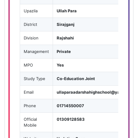
Upazila
Ullah Para
District
Sirajganj
Division
Rajshahi
Management
Private
MPO
Yes
Study Type
Co-Education Joint
Email
ullaparaadarshahighschool@yahoo.com
Phone
01714550007
Official
01309128583
Mobile