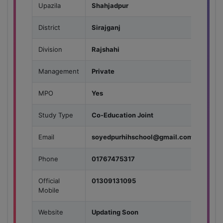
Upazila
Shahjadpur
District
Sirajganj
Division
Rajshahi
Management
Private
MPO
Yes
Study Type
Co-Education Joint
Email
soyedpurhihschool@gmail.com
Phone
01767475317
Official
01309131095
Mobile
Website
Updating Soon