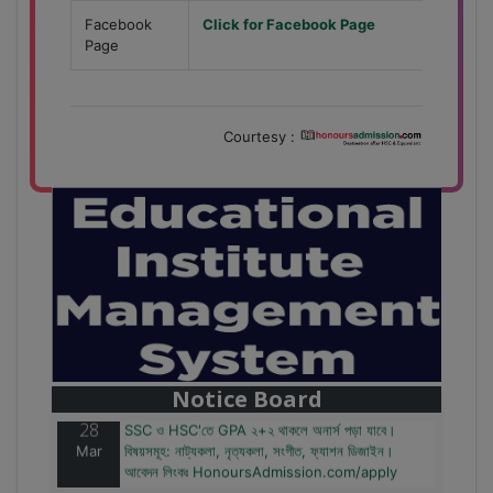
Facebook
Click for Facebook Page
Page
Courtesy :
28
বাজেটের মধ্যে প্রাইভেট ইউনিভার্সিটিতে অনার্স পড়ার সুযোগ।
Mar
২০টির অধিক বিষয়, ৪ বছরে মোট খরচ ২ লক্ষ থেকে ৫ লক্ষ টাকা।
আবেদন লিংকঃ HonoursAdmission.com/apply
Notice Board
28
SSC ও HSC'তে GPA ২+২ থাকলে অনার্স পড়া যাবে।
Mar
বিষয়সমূহ: নাট্যকলা, নৃত্যকলা, সংগীত, ফ্যাশন ডিজাইন।
আবেদন লিংকঃ HonoursAdmission.com/apply