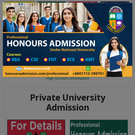
অনার্স ভর্তি
প্রফেশনাল অনার্স
Toggle navigation
 ২০২৫-২৬ শিক্ষাবর্ষের ১ম বর্ষের ভর্তি আবেদন বিজ্ঞপ্তি
Updates
ঢাকা বিশ্ববিদ্যালয় ২০২৫-২৬ শিক্ষাবর্ষে আন্ডারগ্র্য
You are here:
Home
School Category
High School in Sirajganj Wise
High School List
High School's Information
Private University
Admission