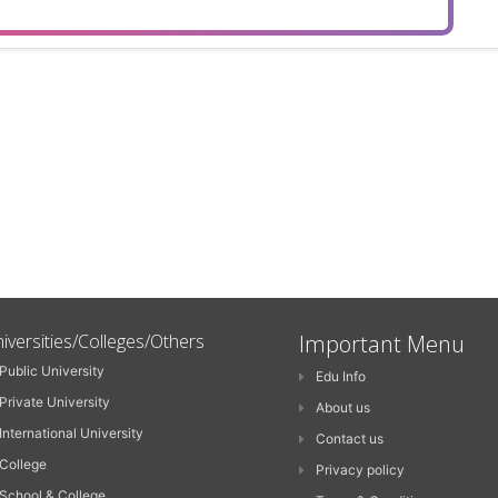
iversities/Colleges/Others
Important Menu
Public University
Edu Info
Private University
About us
International University
Contact us
College
Privacy policy
School & College