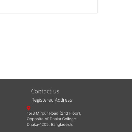
Contact us
Registered Address
15/B Mirpur Road (2nd Floor),
Opposite of Dhaka College
Dhaka-1205, Bangladesh.