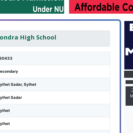
hondra High School
30433
M
econdary
ylhet Sadar, Sylhet
M
ylhet Sadar
ylhet
ylhet