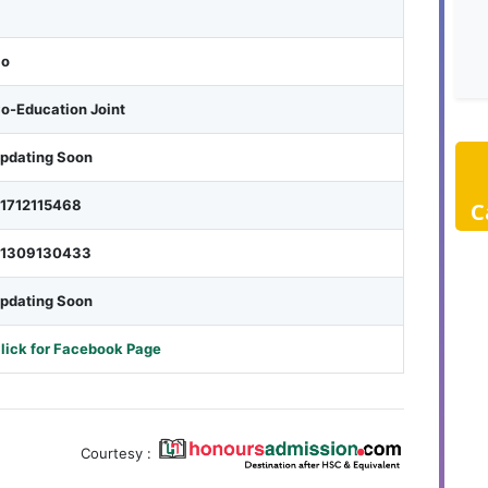
o
o-Education Joint
pdating Soon
1712115468
C
1309130433
pdating Soon
lick for Facebook Page
Courtesy :