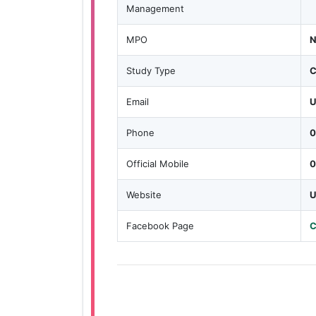
Management
MPO
N
Study Type
C
Email
U
Phone
0
Official Mobile
0
Website
U
Facebook Page
C