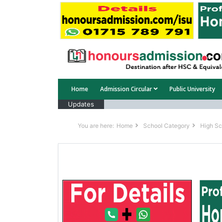
Home
Admission Circular
Public University
Updates
You are here:
Home
School Category
High Sc