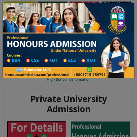
অনার্স ভর্তি
প্রফেশনাল অনার্স
Toggle navigation
২০২৫-২৬ শিক্ষাবর্ষের ১ম বর্ষের ভর্তি আবেদন বিজ্ঞপ্তি
Updates
ঢাকা বিশ্ববিদ্যালয় ২০২৫-২৬ শিক্ষাবর্ষে আন্ডারগ্র্যা
You are here:
Home
School Category
High School in Tangail Wise
High School List
High School's Information
Private University
Admission