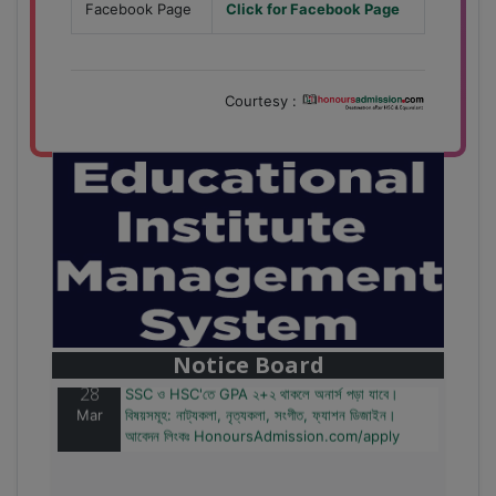
Facebook Page
Click for Facebook Page
Courtesy :
28
বাজেটের মধ্যে প্রাইভেট ইউনিভার্সিটিতে অনার্স পড়ার সুযোগ।
Mar
২০টির অধিক বিষয়, ৪ বছরে মোট খরচ ২ লক্ষ থেকে ৫ লক্ষ টাকা।
আবেদন লিংকঃ HonoursAdmission.com/apply
Notice Board
28
SSC ও HSC'তে GPA ২+২ থাকলে অনার্স পড়া যাবে।
Mar
বিষয়সমূহ: নাট্যকলা, নৃত্যকলা, সংগীত, ফ্যাশন ডিজাইন।
আবেদন লিংকঃ HonoursAdmission.com/apply