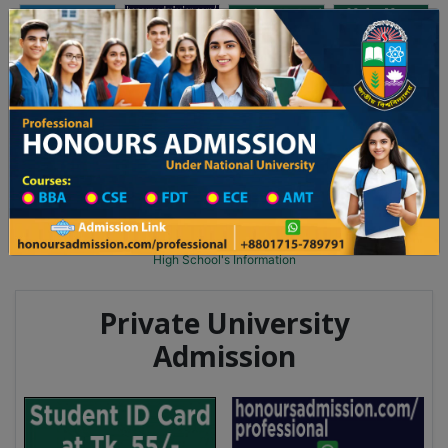
অনার্স ভর্তি
প্রফেশনাল অনার্স
Toggle navigation
১ম বর্ষের ভর্তি আবেদন বিজ্ঞপ্তি
Updates
ঢাকা বিশ্ববিদ্যালয় ২০২৫-২৬ শিক্ষাবর্ষে আন্ডারগ্র্যাজুয়েট প্রোগ্রামে ভর্তি
You are here:
Home
School Category
High School in Tangail Wise
High School List
High School's Information
Private University
Admission