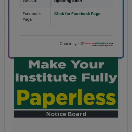
Website
Updating Soon
Facebook
Click for Facebook Page
Page
Courtesy :
Notice Board