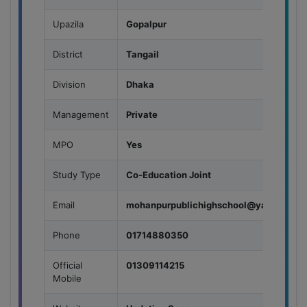
Upazila
Gopalpur
District
Tangail
Division
Dhaka
Management
Private
MPO
Yes
Study Type
Co-Education Joint
Email
mohanpurpublichighschool@yahoo.com
Phone
01714880350
Official
01309114215
Mobile