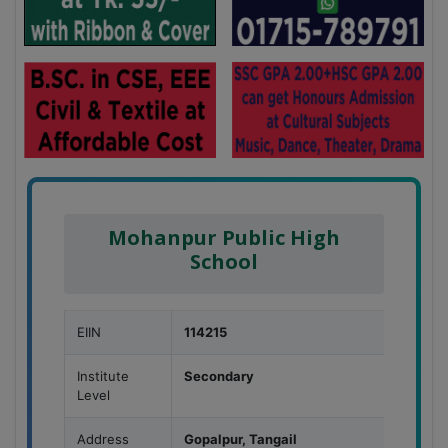
Mohanpur Public High
School
EIIN
114215
Institute
Secondary
Level
Address
Gopalpur, Tangail