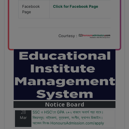
Facebook
Click for Facebook Page
Page
Courtesy :
28
বাজেটের মধ্যে প্রাইভেট ইউনিভার্সিটিতে অনার্স পড়ার সুযোগ।
Mar
২০টির অধিক বিষয়, ৪ বছরে মোট খরচ ২ লক্ষ থেকে ৫ লক্ষ টাকা।
আবেদন লিংকঃ HonoursAdmission.com/apply
Notice Board
28
SSC ও HSC'তে GPA ২+২ থাকলে অনার্স পড়া যাবে।
Mar
বিষয়সমূহ: নাট্যকলা, নৃত্যকলা, সংগীত, ফ্যাশন ডিজাইন।
আবেদন লিংকঃ HonoursAdmission.com/apply