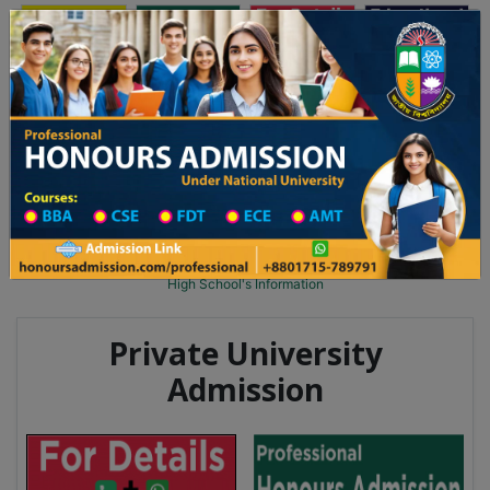
অনার্স ভর্তি
প্রফেশনাল অনার্স
Toggle navigation
২০২৫-২৬ শিক্ষাবর্ষের ১ম বর্ষের ভর্তি আবেদন বিজ্ঞপ্তি
Updates
ঢাকা বিশ্ববিদ্যালয় ২০২৫-২৬ শিক্ষাবর্ষে আন্ডারগ্র্যা
You are here:
Home
School Category
High School in Tangail Wise
High School List
High School's Information
Private University
Admission