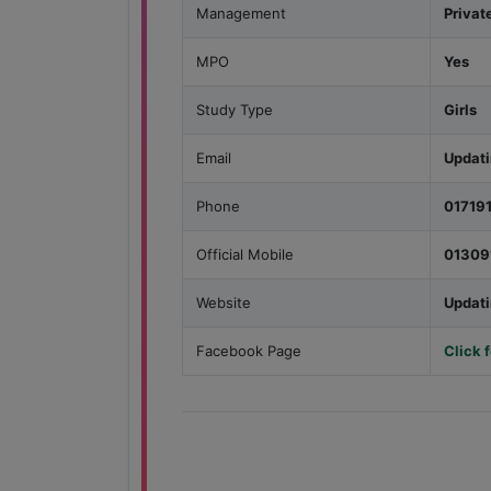
Management
Privat
MPO
Yes
Study Type
Girls
Email
Updat
Phone
01719
Official Mobile
01309
Website
Updat
Facebook Page
Click 