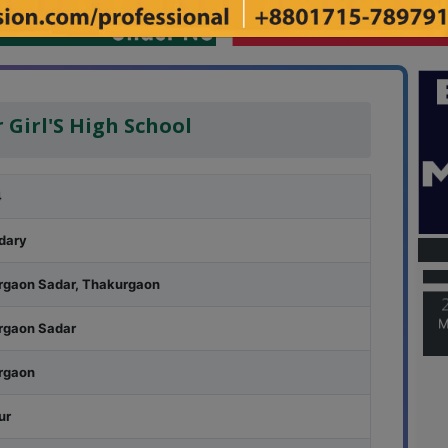
 Girl'S High School
4
M
dary
rgaon Sadar, Thakurgaon
M
rgaon Sadar
rgaon
ur