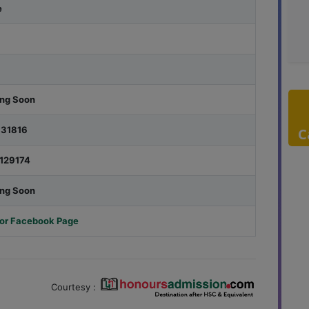
e
ing Soon
131816
C
129174
ing Soon
for Facebook Page
Courtesy :