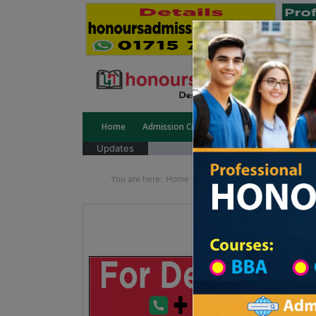
Home
Admission Circular
Public University
Updates
You are here:
Home
School Category
High Sc