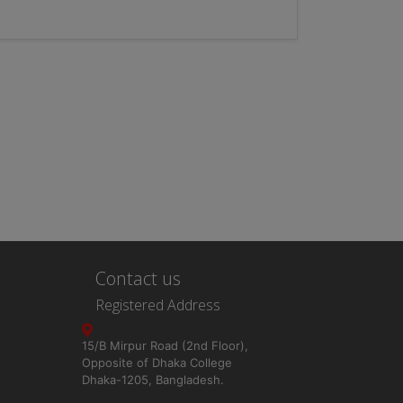
Contact us
Registered Address
15/B Mirpur Road (2nd Floor),
Opposite of Dhaka College
Dhaka-1205, Bangladesh.