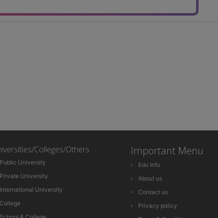
iversities/Colleges/Others
Important Menu
Public University
Edu Info
Private University
About us
International University
Contact us
College
Privacy policy
School & College