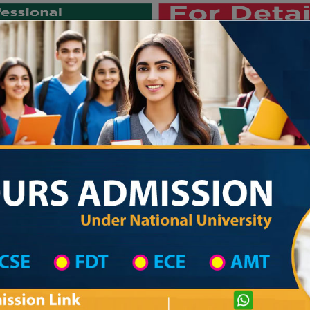
Private University
International University
University College
Res
জাতীয় বিশ্ববিদ্যালয় ২০২৫-২৬ শিক্ষাবর্ষের ১ম
hool in Thakurgaon Wise
High School List
High School's Information
Private University Admission