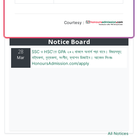
Courtesy :
28
বাজেটের মধ্যে প্রাইভেট ইউনিভার্সিটিতে অনার্স পড়ার সুযোগ। ২০টির
Mar
অধিক বিষয়, ৪ বছরে মোট খরচ ২ লক্ষ থেকে ৫ লক্ষ টাকা। আবেদন
লিংকঃ HonoursAdmission.com/apply
Notice Board
28
SSC ও HSC'তে GPA ২+২ থাকলে অনার্স পড়া যাবে। বিষয়সমূহ:
Mar
নাট্যকলা, নৃত্যকলা, সংগীত, ফ্যাশন ডিজাইন। আবেদন লিংকঃ
HonoursAdmission.com/apply
All Notices