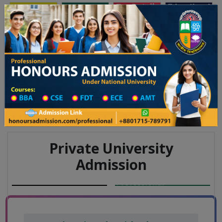
অনার্স ভর্তি
প্রফেশনাল অনার্স
Toggle navigation
য় ২০২৫-২৬ শিক্ষাবর্ষের ১ম বর্ষের ভর্তি আবেদন বিজ্ঞপ্তি
Updates
ঢাকা বিশ্ববিদ্যালয় ২০২৫-২৬ শিক্ষাবর্ষে আন্ডারগ্র
You are here:
Home
Board List
College List District Wise
College List in Bagerhat District
College Information
Private University
Admission