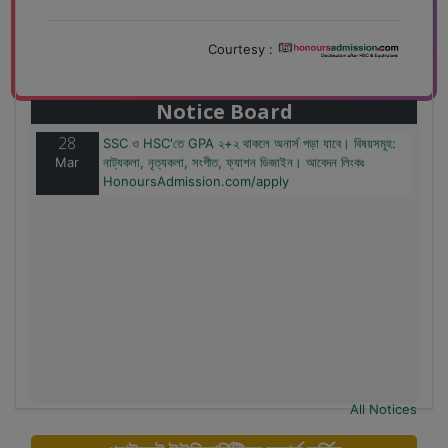
Courtesy :
28
বাজেটের মধ্যে প্রাইভেট ইউনিভার্সিটিতে অনার্স পড়ার সুযোগ। ২০টির
Mar
অধিক বিষয়, ৪ বছরে মোট খরচ ২ লক্ষ থেকে ৫ লক্ষ টাকা। আবেদন
লিংকঃ HonoursAdmission.com/apply
Notice Board
28
SSC ও HSC'তে GPA ২+২ থাকলে অনার্স পড়া যাবে। বিষয়সমূহ:
Mar
নাট্যকলা, নৃত্যকলা, সংগীত, ফ্যাশন ডিজাইন। আবেদন লিংকঃ
HonoursAdmission.com/apply
All Notices